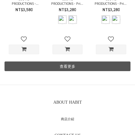
PRODUCTIONS -
PRODUCTIONS - Print
PRODUCTIONS - Print
Ribbed Tank Top (2
S/S Tee - DANCE /
S/S Tee - JESUS /
NT$3,580
NT$3,280
NT$3,280
Pack) / WHITE & ASH
2COLORS
2COLORS
GRAY
查看更多
ABOUT HABIT
商店介紹