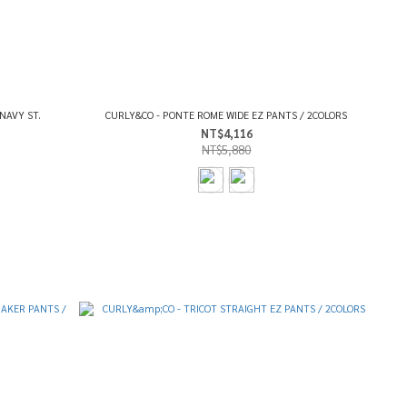
NAVY ST.
CURLY&CO - PONTE ROME WIDE EZ PANTS / 2COLORS
NT$4,116
NT$5,880