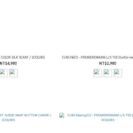
 COLOR SILK SCARF / 2COLORS
CURLY&CO - PREMIEREWARM L/S TEE (turtle-ne
NT$4,980
NT$2,980