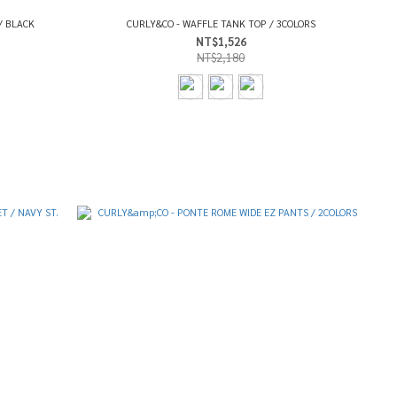
/ BLACK
CURLY&CO - WAFFLE TANK TOP / 3COLORS
NT$1,526
NT$2,180