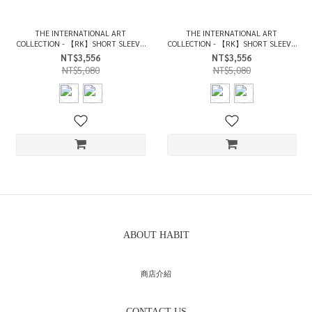
THE INTERNATIONAL ART
THE INTERNATIONAL ART
COLLECTION - 【RK】SHORT SLEEVE
COLLECTION - 【RK】SHORT SLEEVE
T-SHIRT Cloudy Town, Birmingham /
T-SHIRT Cloudy City, London /
NT$3,556
NT$3,556
2COLORS
2COLORS
NT$5,080
NT$5,080
ABOUT HABIT
商店介紹
CONTACT US