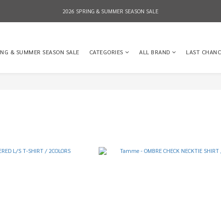
2026 SPRING & SUMMER SEASON SALE
2026 SPRING & SUMMER SEASON SALE
全店消費滿NT$8,000 享有7-11店到店免運費，NT$10,000店到店與宅配到府免運費 (台灣地區
ING & SUMMER SEASON SALE
CATEGORIES
ALL BRAND
LAST CHANC
2026 SPRING & SUMMER SEASON SALE