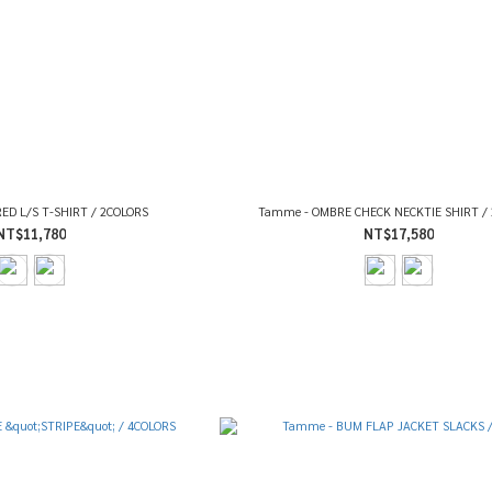
ED L/S T-SHIRT / 2COLORS
Tamme - OMBRE CHECK NECKTIE SHIRT /
NT$11,780
NT$17,580