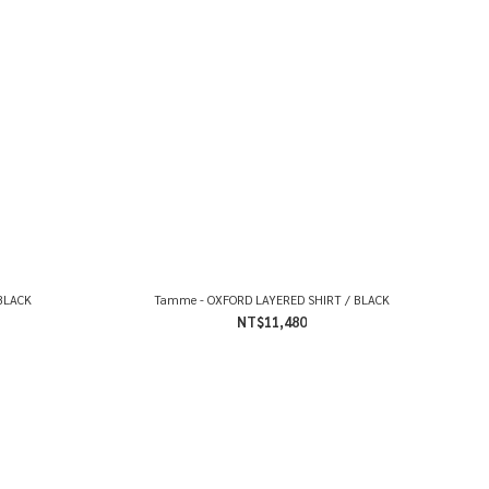
BLACK
Tamme - OXFORD LAYERED SHIRT / BLACK
NT$11,480