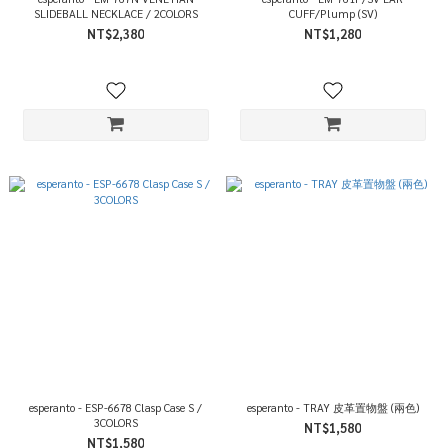
SLIDEBALL NECKLACE / 2COLORS
CUFF/Plump (SV)
NT$2,380
NT$1,280
esperanto - ESP-6678 Clasp Case S /
esperanto - TRAY 皮革置物盤 (兩色)
3COLORS
NT$1,580
NT$1,580