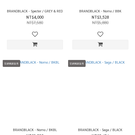
BRANDBLACK - Specter / GREY & RED
BRANDBLACK - Nomo / BBK
NT$4,000
NT$3,528
NT$7,580
NT$5,880
官網獨家販售
官網獨家販售
BRANDBLACK - Nomo / BKBL
BRANDBLACK - Saga / BLACK