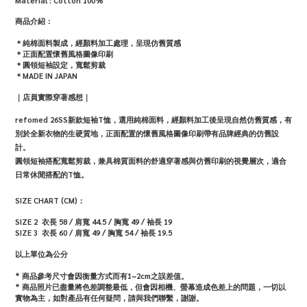
Material :
Cotton 100
%
商品介紹：
＊純棉面料製成，經顏料加工處理，呈現仿舊質感
＊正面配置懷舊風格圖像印刷
＊圓領短袖設定，寬鬆剪裁
＊MADE IN JAPAN
｜店員實際穿著感想｜
refomed 26SS新款短袖T恤，選用純棉面料，經顏料加工後呈現自然仿舊質感，有
別於全新衣物的生硬質地，正面配置的懷舊風格圖像印刷帶有品牌經典的仿舊設
計。
圓領短袖搭配寬鬆剪裁，兼具棉質面料的舒適穿著感與仿舊印刷的視覺層次，適合
日常休閒搭配的T恤。
SIZE CHART (CM)：
SIZE 2
衣長 58 / 肩寬 44.5 / 胸寬 49 / 袖長 19
SIZE 3
衣長 60 / 肩寬 49 / 胸寬 54 / 袖長 19.5
以上單位為公分
* 商品參考尺寸會因衡量方式而有1~2cm之誤差值。
*
商品照片已盡量將色差調整最低，但會因相機、螢幕造成色差上的問題，一切以
實物為主，如對產品有任何疑問，請與我們聯繫，謝謝。