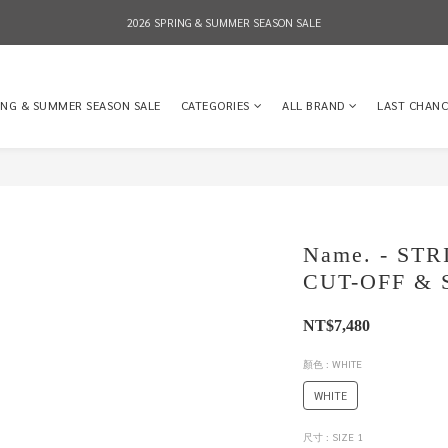
2026 SPRING & SUMMER SEASON SALE
2026 SPRING & SUMMER SEASON SALE
全店消費滿NT$8,000 享有7-11店到店免運費，NT$10,000店到店與宅配到府免運費 (台灣地區
ING & SUMMER SEASON SALE
CATEGORIES
ALL BRAND
LAST CHANC
2026 SPRING & SUMMER SEASON SALE
Name. - STR
CUT-OFF & 
NT$7,480
顏色
: WHITE
WHITE
尺寸
: SIZE 1