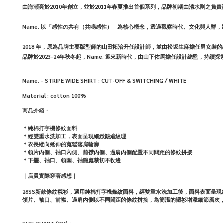
由海瀬亮於2010年創立，並於2011年春夏推出首個系列，品牌初期由清水則之負責
Name. 以「感性の共有（共鳴感性）」為核心概念，透過觀察時代、文化與人
2018 年，原為品牌主要版型師的山田拓治升任設計師，並由松坂生麻擔任男女裝的
品牌於2023-24年秋冬起，Name. 迎來新時代，由山下佑馬擔任設計總監，持
Name. - STRIPE WIDE SHIRT : CUT-OFF & SWITCHING / WHITE
Material : cotton 100%
商品介紹：
＊純棉打字機條紋面料
＊
經雙重水洗加工，表面呈現細緻皺縮紋理
＊衣長縱向延伸的寬鬆落肩輪廓
＊領片內側、袖口內側、前襟內側、過肩內側配置不同間距的條紋拼接
＊下擺、袖口、領圍、袖籠處裁切不收邊
｜店員實際穿著感想｜
26SS新款條紋襯衫，選用純棉打字機條紋面料，經雙重水洗加工後，面料表面呈
領片、袖口、前襟、過肩內側以不同間距的條紋拼接，為簡潔的襯衫增添細節層次