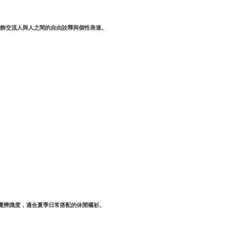
服飾交流人與人之間的自由詮釋與個性表達。
覺辨識度，適合夏季日常搭配的休閒襯衫。