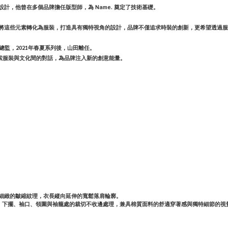
設計，他曾在多個品牌擔任版型師，為 Name. 奠定了技術基礎。
群，將這些元素轉化為服裝，打造具有獨特視角的設計，品牌不僅追求時裝的創新，更希望透過
總監，2021年春夏系列後，山田離任。
續探索服裝與文化間的對話，為品牌注入新的創意能量。
現細緻的皺縮紋理，
衣長縱向延伸的寬鬆落肩輪廓。
，下擺、袖口、領圍與袖籠處的裁切不收邊處理，兼具棉質面料的舒適穿著感與獨特細節的視