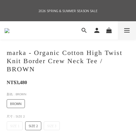
2026 SPRING & SUMMER SEASON SALE
2026 SPRING & SUMMER SEASON SALE
全店消費滿NT$8,000 享有7-11店到店免運費，NT$10,000店到店與宅配到府免運費 
(台灣地區)
marka - Organic Cotton High Twist
2026 SPRING & SUMMER SEASON SALE
Knit Border Crew Neck Tee /
BROWN
NT$3,480
顏色
: BROWN
BROWN
尺寸
: SIZE 2
SIZE 1
SIZE 2
SIZE 3