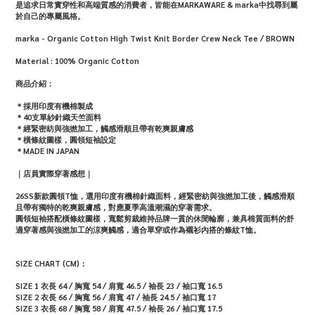
是追求日常實穿性和高端質感的消費者，皆能在MARKAWARE & marka中找尋到屬
於自己的專屬風格。
marka - Organic Cotton High Twist Knit Border Crew Neck Tee / BROWN
Material :
100% Organic Cotton
商品介紹：
＊採用印度有機棉製成
＊
40支單紗針織天竺面料
＊經緊密紡與強撚加工，觸感滑順且帶有乾爽親膚感
＊橫條紋圖樣，圓領短袖設定
＊MADE IN JAPAN
｜店員實際穿著感想｜
26SS新款圓領T恤，選用印度有機棉針織面料，經緊密紡與強撚加工後，觸感滑順
且帶有獨特的乾爽親膚感，對應夏季高溫潮濕的穿著需求。
圓領短袖搭配橫條紋圖樣，寬鬆剪裁維持品牌一貫的休閒輪廓，兼具棉質面料的舒
適穿著感與強撚加工的涼爽觸感，適合單穿或作為襯衫內搭的條紋T恤。
SIZE CHART (CM)：
SIZE 1 衣長 64 / 胸寬 54 / 肩寬 46.5 / 袖長 23 / 袖口寬 16.5
SIZE 2 衣長 66 / 胸寬 56 / 肩寬 47 / 袖長 24.5 / 袖口寬 17
SIZE 3 衣長 68 / 胸寬 58 / 肩寬 47.5 / 袖長 26 / 袖口寬 17.5