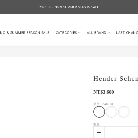
2026 SPRING & SUMMER SEASON SALE
2026 SPRING & SUMMER SEASON SALE
全店消費滿NT$8,000 享有7-11店到店免運費，NT$10,000店到店與宅配到府免運費 (台灣地區
ING & SUMMER SEASON SALE
CATEGORIES
ALL BRAND
LAST CHANC
2026 SPRING & SUMMER SEASON SALE
Hender Schem
NT$3,680
顏色
: natural
數量