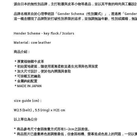
源自日本的無性別品牌，主打鞋履與皮革小物等產品，並以其平衡的時尚與工藝設
品牌名稱來自於心理學術語「Gender Schema（性別圖式）」，透過將「Ge
這一概念體現了品牌對於打破性別界限的追求，並強調無論年齡、性別或國籍，無
Hender Scheme - key flock / 3colors
Material :
cow leather
商品介紹：
＊厚實植物鞣牛皮革
＊初始質地硬挺，隨使用逐漸柔軟並產生光澤與色澤深度
＊加大尺寸設計，便於包內辨識與拿取
＊可掛載五把鑰匙
＊金屬鉤釦配置
＊MADE IN JAPAN
size guide (cm)：
W2.5 (belt) , 5.5 (ring) × H21 cm
以上單位為公分
* 商品參考尺寸會因衡量方式而有1~2cm之誤差值。
*
商品照片已盡量將色差調整最低，但會因相機、螢幕造成色差上的問題，一切以