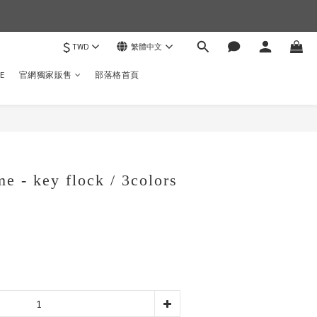
$
TWD
繁體中文
)
E
官網獨家販售
部落格首頁
立即購買
e - key flock / 3colors