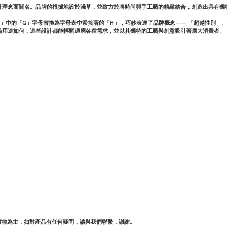
計理念而聞名。品牌的根據地設於淺草，並致力於將時尚與手工藝的精緻結合，創造出具有獨
nder」中的「G」字母替換為字母表中緊接著的「H」，巧妙表達了品牌概念—— 「超越性別」。
論用途如何，這些設計都能輕鬆適應各種需求，並以其獨特的工藝與創意吸引著廣大消費者。
實物為主，如對產品有任何疑問，請與我們聯繫，謝謝。