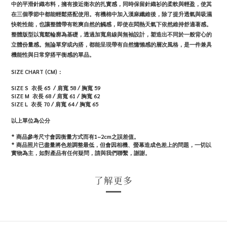
中的平滑針織布料，擁有接近衛衣的扎實感，同時保留針織衫的柔軟與輕盈，使其
在三個季節中都能輕鬆搭配使用。有機棉中加入漢麻纖維後，除了提升透氣與吸濕
快乾性能，也讓整體帶有乾爽自然的觸感，即使在悶熱天氣下依然維持舒適著感。
整體版型以寬鬆輪廓為基礎，透過加寬肩線與無袖設計，塑造出不同於一般背心的
立體份量感。無論單穿或內搭，都能呈現帶有自然慵懶感的層次風格，是一件兼具
機能性與日常穿搭平衡感的單品。
SIZE CHART (CM)：
SIZE S 衣長 65
/ 肩寬 58 / 胸寬 59
SIZE M
衣長 68 / 肩寬 61 / 胸寬 62
SIZE L
衣長 70 / 肩寬 64 / 胸寬 65
以上單位為公分
* 商品參考尺寸會因衡量方式而有1~2cm之誤差值。
* 商品照片已盡量將色差調整最低，但會因相機、螢幕造成色差上的問題，一切以
實物為主，如對產品有任何疑問，請與我們聯繫，謝謝。
了解更多