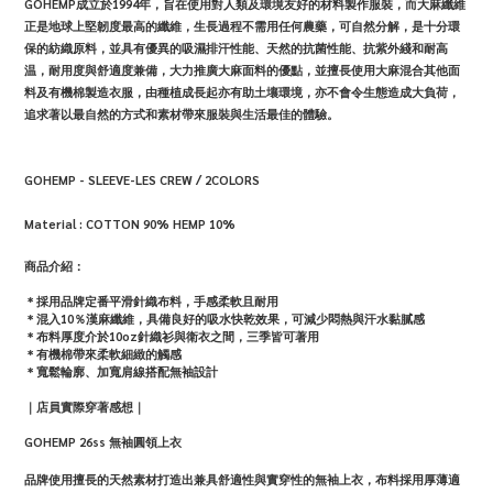
GOHEMP
成立於
1994
年，旨在使用對人類及環境友好的材料製作服裝，而大麻纖維
正是地球上堅韌度最高的纖維，生長過程不需用任何農藥，可自然分解，是十分環
保的紡織原料，並具有優異的吸濕排汗性能、天然的抗菌性能、抗紫外綫和耐高
温，耐用度與舒適度兼備，大力推廣大麻面料的優點，並擅長使用大麻混合其他面
料及有機棉製造衣服，由種植成長起亦有助土壤環境，亦不會令生態造成大負荷，
追求著以最自然的方式和素材帶來服裝與生活最佳的體驗。
GOHEMP - SLEEVE-LES CREW / 2COLORS
Material :
COTTON 90% HEMP 10%
商品介紹：
＊採用品牌定番平滑針織布料，手感柔軟且耐用
＊混入10％漢麻纖維，具備良好的吸水快乾效果，可減少悶熱與汗水黏膩感
＊布料厚度介於10oz針織衫與衛衣之間，三季皆可著用
＊有機棉帶來柔軟細緻的觸感
＊寬鬆輪廓、加寬肩線搭配無袖設計
｜店員實際穿著感想｜
GOHEMP 26ss 無袖圓領上衣
品牌使用擅長的天然素材打造出兼具舒適性與實穿性的無袖上衣，布料採用厚薄適