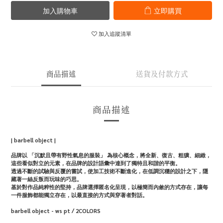
加入購物車
立即購買
加入追蹤清單
商品描述
送貨及付款方式
商品描述
| barbell object |
品牌以 「沉默且帶有野性氣息的服裝」 為核心概念，將全新、復古、粗獷、細緻，
這些看似對立的元素，在品牌的設計語彙中達到了獨特且和諧的平衡。
透過不斷的試驗與反覆的嘗試，使加工技術不斷進化，在低調沉穩的設計之下，隱
藏著一絲反叛而玩味的巧思。
基於對作品純粹性的堅持，品牌選擇匿名化呈現，以極簡而內斂的方式存在，讓每
一件服飾都能獨立存在，以最直接的方式與穿著者對話。
barbell object - ws pt / 2COLORS