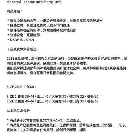
Material : cotton 80% hemp 20%
商品介紹：
＊棉與亞麻混紡面料，亞麻染色較棉更深，呈現自然深淺色澤層次
＊觸感乾爽，具備透氣性與天然不均勻紋理
＊腰部品牌標誌調節帶，深襠結構搭配彈性細節
＊短褲設定，寬鬆輪廓
＊MADE IN JAPAN
｜店員實際穿著感想｜
26SS新款短褲，選用棉與亞麻混紡面料，亞麻纖維染色時比棉更容易吸附染料，呈
現自然的深淺色澤層次。觸感乾爽，對應夏季穿著需求。
腰部品牌標誌調節帶與深襠結構提供舒適活動空間，兼具棉麻面料的涼爽穿著感與
獨特色澤層次，適合夏季日常搭配的休閒短褲。
SIZE CHART (CM)：
SIZE 1 腰圍 38-44 / 股上 42 / 大腿寬 35 / 褲口寬 32 / 褲長 60
SIZE 2 腰圍 40-46 / 股上 44 / 大腿寬 36 / 褲口寬 33 / 褲長 62
以上單位為公分
* 商品參考尺寸會因衡量方式而有1~2cm之誤差值。
*
商品照片已盡量將色差調整最低，但會因相機、螢幕造成色差上的問題，一切以
實物為主，如對產品有任何疑問，請與我們聯繫，謝謝。