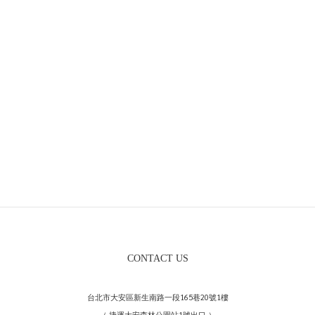
CONTACT US
台北市大安區新生南路一段165巷20號1樓
（ 捷運大安森林公園站1號出口 ）