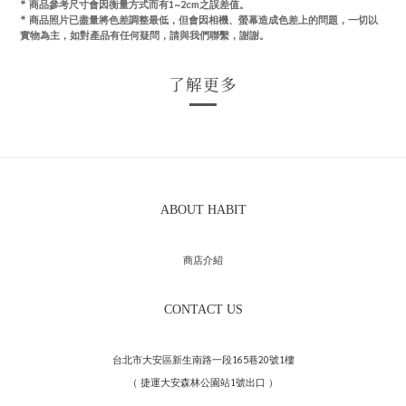
* 商品參考尺寸會因衡量方式而有1~2cm之誤差值。
*
商品照片已盡量將色差調整最低，但會因相機、螢幕造成色差上的問題，一切以
實物為主，如對產品有任何疑問，請與我們聯繫，謝謝。
了解更多
ABOUT HABIT
商店介紹
CONTACT US
台北市大安區新生南路一段165巷20號1樓
（ 捷運大安森林公園站1號出口 ）