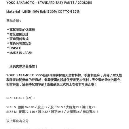
YOKO SAKAMOTO - STANDARD EASY PANTS / 2COLORS
Material :
LINEN 40% RAMIE 30% COTTON 30%
商品介紹
：
＊寬鬆版型的休閒褲
＊鬆緊腰圍設計
＊亞麻面料製成
＊簡約的剪裁設計
＊UNISEX
＊MADE IN JAPAN
｜店員實際穿著感想｜
YOKO SAKAMOTO 25SS新款休閒褲採用天然材料棉、苧麻和亞麻，具備了耐久性
和隨著時間變軟的舒適感，鬆緊腰圍的設計使穿著更加便利
，天空藍略帶灰的顏色
相當特別，
論是搭配簡單的T恤還是
更正式的上衣都非常適合哦！
SIZE CHART (CM)：
SIZE
S
腰圍76-106
/
股上32
/ 股下68.5
/ 大腿寬35 /
褲口寬21
SIZE
M 腰圍79-110
/
股上32
/ 股下69.5
/
大腿寬36 /
褲口寬21.5
以上單位為公分