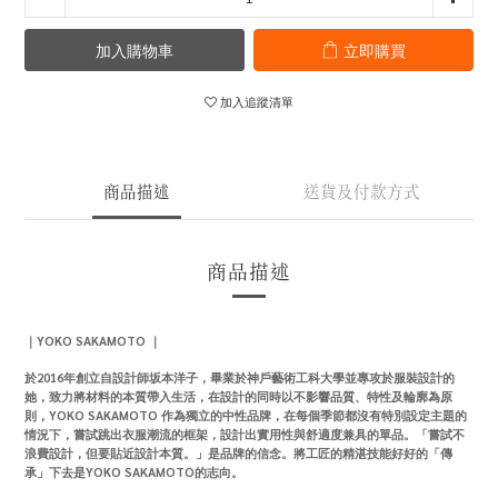
加入購物車
立即購買
加入追蹤清單
商品描述
送貨及付款方式
商品描述
｜
YOKO SAKAMOTO
｜
於2016年創立自設計師坂本洋子，畢業於神戶藝術工科大學並專攻於服裝設計的
她，致力將材料的本質帶入生活，在設計的同時以不影響品質、特性及輪廓為原
則，YOKO SAKAMOTO 作為獨立的中性品牌，在每個季節都沒有特別設定主題的
情況下，嘗試跳出衣服潮流的框架，設計出實用性與舒適度兼具的單品。「嘗試不
浪費設計，但要貼近設計本質。」是品牌的信念。將工匠的精湛技能好好的「傳
承」下去是YOKO SAKAMOTO的志向。