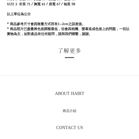
SIZE 2 衣長 71 / 胸寬 61 / 肩寬 67 / 袖長 58
以上單位為公分
* 商品參考尺寸會因衡量方式而有1~2cm之誤差值。
* 商品照片已盡量將色差調整最低，但會因相機、螢幕造成色差上的問題，一切以
實物為主，如對產品有任何疑問，請與我們聯繫，謝謝。
了解更多
ABOUT HABIT
商店介紹
CONTACT US