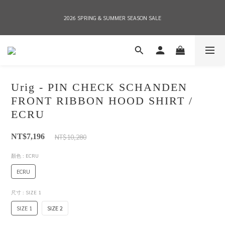
2026 SPRING & SUMMER SEASON SALE
2026 SPRING & SUMMER SEASON SALE
全店消費滿NT$8,000 享有7-11店到店免運費，NT$10,000店到店與宅配到府免運費 
(台灣地區)
Urig - PIN CHECK SCHANDEN
2026 SPRING & SUMMER SEASON SALE
FRONT RIBBON HOOD SHIRT /
ECRU
NT$10,280
NT$7,196
顏色
: ECRU
ECRU
尺寸
: SIZE 1
SIZE 1
SIZE 2