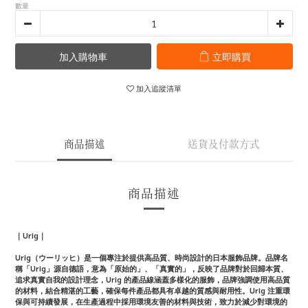
數量
加入購物車
立即購買
加入追蹤清單
商品描述
送貨及付款方式
商品描述
｜Urig｜
Urig（ウーリッヒ）是一個專注於提供高品質、時尚設計的日本服飾品牌。品牌名
稱「Urig」源自德語，意為「原始的」、「真實的」，反映了品牌對於回歸本質、
追求真實自我的設計理念，Urig 的產品線涵蓋多樣化的服飾，品牌強調使用高品質
的材料，結合精湛的工藝，確保每件產品都具有卓越的質感與耐用性。Urig 注重環
保與可持續發展，在生產過程中採用環境友善的材料與技術，致力於減少對環境的