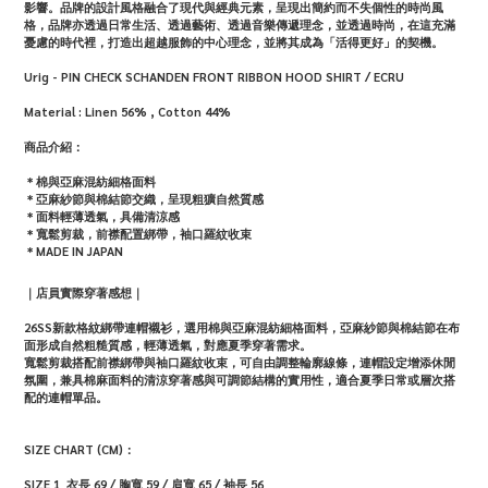
影響。品牌的設計風格融合了現代與經典元素，呈現出簡約而不失個性的時尚風
格，品牌亦透過日常生活、透過藝術、透過音樂傳遞理念，並透過時尚，在這充滿
憂慮的時代裡，打造出超越服飾的中心理念，並將其成為「活得更好」的契機。
Urig - PIN CHECK SCHANDEN FRONT RIBBON HOOD SHIRT / ECRU
Material :
Linen 56% , Cotton 44%
商品介紹：
＊棉與亞麻混紡細格面料
＊
亞麻紗節與棉結節交織，呈現粗獷自然質感
＊面料輕薄透氣，具備清涼感
＊寬鬆剪裁，前襟配置綁帶，袖口羅紋收束
＊MADE IN JAPAN
｜店員實際穿著感想｜
26SS新款格紋綁帶連帽襯衫，選用棉與亞麻混紡細格面料，亞麻紗節與棉結節在布
面形成自然粗糙質感，輕薄透氣，對應夏季穿著需求。
寬鬆剪裁搭配前襟綁帶與袖口羅紋收束，可自由調整輪廓線條，連帽設定增添休閒
氛圍，兼具棉麻面料的清涼穿著感與可調節結構的實用性，適合夏季日常或層次搭
配的連帽單品。
SIZE CHART (CM)：
SIZE 1 衣長 69 / 胸寬 59 / 肩寬 65 / 袖長 56