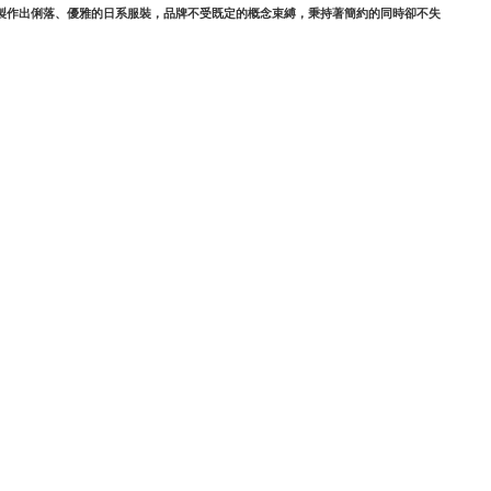
維製作出俐落、優雅的日系服裝，品牌不受既定的概念束縛，秉持著簡約的同時卻不失