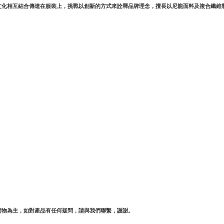
日本文化相互結合傳達在服裝上，挑戰以創新的方式來詮釋品牌理念，擅長以尼龍面料及複合纖
實物為主，如對產品有任何疑問，請與我們聯繫，謝謝。