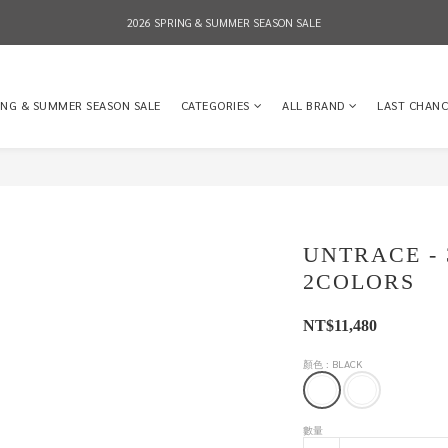
2026 SPRING & SUMMER SEASON SALE
2026 SPRING & SUMMER SEASON SALE
全店消費滿NT$8,000 享有7-11店到店免運費，NT$10,000店到店與宅配到府免運費 (台灣地區
ING & SUMMER SEASON SALE
CATEGORIES
ALL BRAND
LAST CHANC
2026 SPRING & SUMMER SEASON SALE
UNTRACE - 
2COLORS
NT$11,480
顏色
: BLACK
數量