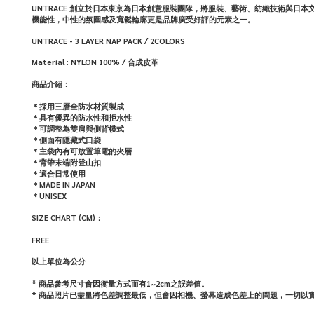
UNTRACE 創立於日本東京為日本創意服裝團隊，將服裝、藝術、紡織技術與
機能性，中性的氛圍感及寬鬆輪廓更是品牌廣受好評的元素之一。
UNTRACE - 3 LAYER NAP PACK / 2COLORS
Material : NYLON
100% / 合成皮革
商品介紹：
＊
採用三層全防水材質製成
＊具有優異的防水性和拒水性
＊可調整為雙肩與側背模式
＊側面有隱藏式口袋
＊主袋內有可放置筆電的夾層
＊背帶末端附登山扣
＊適合日常使用
＊MADE IN JAPAN
＊UNISEX
SIZE CHART (CM)：
FREE
以上單位為公分
* 商品參考尺寸會因衡量方式而有1~2cm之誤差值。
*
商品照片已盡量將色差調整最低，但會因相機、螢幕造成色差上的問題，一切以