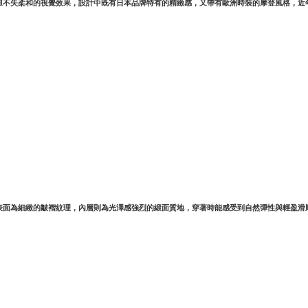
但不失柔和的視覺效果，設計中既有日本品牌特有的精緻感，又帶有歐洲時裝的摩登風格，近
質，布料表面為細緻的皺褶紋理，內層則為光澤感強烈的緞面質地，穿著時能感受到自然彈性與輕盈