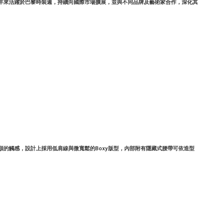
年來活躍於巴黎時裝週，持續向國際市場擴展，並與不同品牌及藝術家合作，深化其
滑順的觸感，設計上採用低肩線與微寬鬆的Boxy版型，內部附有隱藏式腰帶可依造型