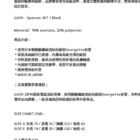
服裝的輪廓與細節，品牌擅長使用高級面料，透過立體剪裁與解構手法，營造俐落
設計語言。
UJOH - Spencer JKT / Black
Material :
78% acetate, 22% polyester
商品介紹：
＊使用日本製醋酸纖維混紡的緞面Georgette材質
＊表面具細緻凹凸質感，內層為高級光澤的緞面
＊布料柔軟滑順，兼具自然彈性與舒適的肌膚觸感
＊內側附可調節固定用腰帶，造型可依喜好調整
＊經典雙排釦外型
＊MADE IN JAPAN
｜店員實際穿著感想｜
UJOH 25FW新款寬版混紡長褲，採用醋酸纖維混紡的緞面Georgette材
需求自由調整，一款具備強烈時裝感的秋季外搭單品。
SIZE CHART (CM)：
SIZE 4 衣長 73 / 肩寬 51 / 胸圍 112 / 袖長 62
SIZE 5 衣長 74 / 肩寬 53 / 胸圍 120 /
袖長 62
以上單位為公分