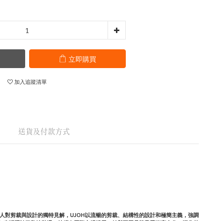
立即購買
加入追蹤清單
送貨及付款方式
OH，展現個人對剪裁與設計的獨特見解，UJOH以流暢的剪裁、結構性的設計和極簡主義，強調