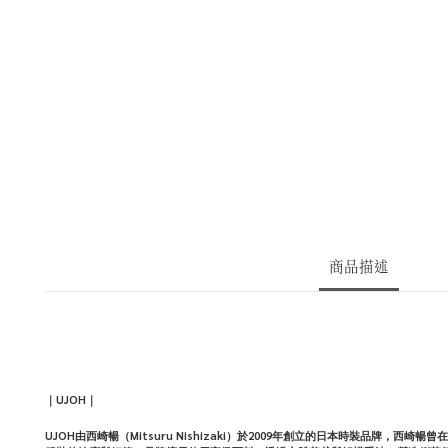
商品描述
｜
UJOH
｜
UJOH由西崎暢（Mitsuru Nishizaki）於2009年創立的日本時裝品牌，