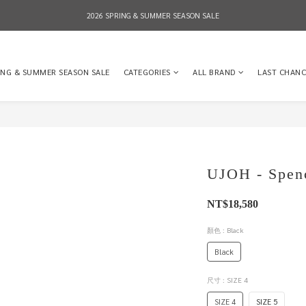
2026 SPRING & SUMMER SEASON SALE
2026 SPRING & SUMMER SEASON SALE
全店消費滿NT$8,000 享有7-11店到店免運費，NT$10,000店到店與宅配到府免運費 (台灣地區
ING & SUMMER SEASON SALE
CATEGORIES
ALL BRAND
LAST CHANC
2026 SPRING & SUMMER SEASON SALE
UJOH - Spenc
NT$18,580
顏色
: Black
Black
尺寸
: SIZE 4
SIZE 4
SIZE 5