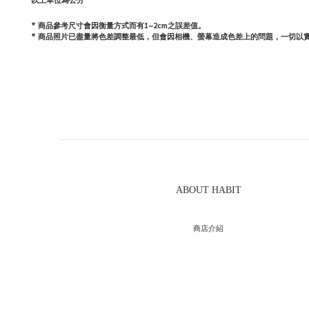
*
商品參考尺寸會因衡量方式而有
1~2cm
之誤差值。
*
商品照片已盡量將色差調整最低，但會因相機、螢幕造成色差上的問題，一切以
ABOUT HABIT
商店介紹