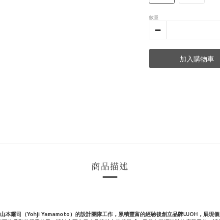
數量
加入購物車
商品描述
西崎暢曾在山本耀司（Yohji Yamamoto）的設計團隊工作，累積豐富的經驗後創立品牌UJ