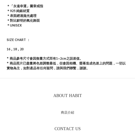
＊
「永遠幸運」圖章戒指
＊925 純銀材質
＊表面經過拋光處理
＊對比鮮明的氧化飾面
＊UNISEX
SIZE CHART ：
16 , 18 , 20
* 商品參考尺寸會因衡量方式而有1~2cm之誤差值。
*
商品照片已盡量將色差調整最低，但會因相機、螢幕造成色差上的問題，一切以
實物為主，如對產品有任何疑問，請與我們聯繫，謝謝。
ABOUT HABIT
商店介紹
CONTACT US