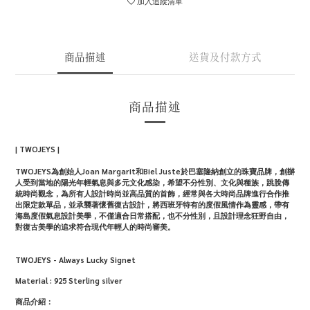
加入追蹤清單
商品描述
送貨及付款方式
商品描述
| TWOJEYS |
TWOJEYS為創始人Joan Margarit和Biel Juste於巴塞隆納創立的珠寶品牌，創辦
人受到當地的陽光年輕氣息與多元文化感染，希望不分性別、文化與種族，跳脫傳
統時尚觀念，為所有人設計時尚並高品質的首飾，經常與各大時尚品牌進行合作推
出限定款單品，並承襲著懷舊復古設計，將西班牙特有的度假風情作為靈感，帶有
海島度假氣息設計美學，不僅適合日常搭配，也不分性別，且設計理念狂野自由，
對復古美學的追求符合現代年輕人的時尚審美。
TWOJEYS - Always Lucky Signet
Material : 925 Sterling silver
商品介紹：