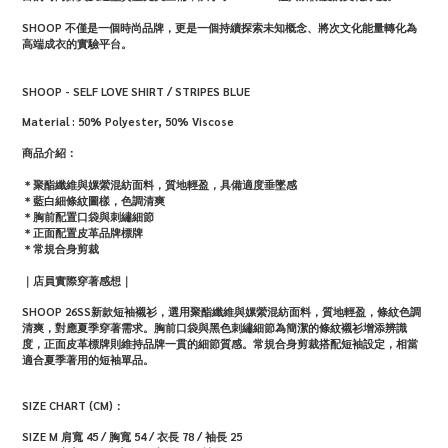
SHOOP 不僅是一個時尚品牌，更是一個持續探索未知概念、將次文化能量轉化為
高端成衣的實驗平台。
SHOOP - SELF LOVE SHIRT / STRIPES BLUE
Material : 50% Polyester, 50% Viscose
商品介紹：
＊聚酯纖維與嫘縈混紡面料，質地輕盈，具備適度垂墜感
＊藍白細條紋圖樣，色調清爽
＊胸前配置口袋與刺繡細節
＊正面配置皮革品牌標牌
＊常規合身剪裁
｜店員實際穿著感想｜
SHOOP 26SS新款短袖襯衫，選用聚酯纖維與嫘縈混紡面料，質地輕盈，條紋色調
清爽，對應夏季穿著需求。胸前口袋與黑色刺繡細節為簡潔的條紋襯衫增添辨識
度，正面皮革標牌則維持品牌一貫的細節質感。常規合身剪裁搭配短袖設定，相當
適合夏季著用的短袖單品。
SIZE CHART (CM)：
SIZE M 肩寬 45 / 胸寬 54 / 衣長 78 / 袖長 25