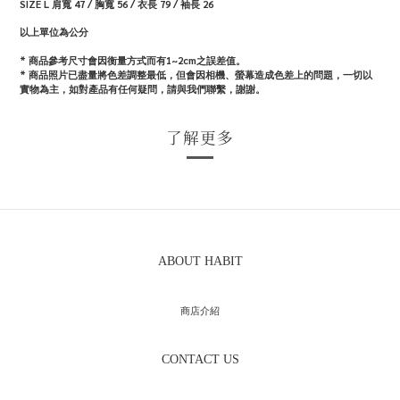
SIZE L 肩寬 47 / 胸寬 56 / 衣長 79 / 袖長 26
以上單位為公分
* 商品參考尺寸會因衡量方式而有1~2cm之誤差值。
*
商品照片已盡量將色差調整最低，但會因相機、螢幕造成色差上的問題，一切以
實物為主，如對產品有任何疑問，請與我們聯繫，謝謝。
了解更多
ABOUT HABIT
商店介紹
CONTACT US