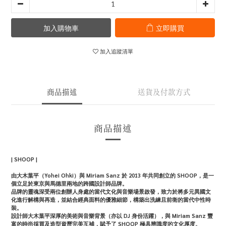
加入購物車
立即購買
加入追蹤清單
商品描述
送貨及付款方式
商品描述
| SHOOP |
由大木葉平（Yohei Ohki）與 Miriam Sanz 於 2013 年共同創立的 SHOOP，是一
個立足於東京與馬德里兩地的跨國設計師品牌。
品牌的靈魂深受兩位創辦人身處的當代文化與音樂場景啟發，致力於將多元異國文
化進行解構與再造，並結合經典面料的優雅細節，構築出洗練且前衛的當代中性時
裝。
設計師大木葉平深厚的美術與音樂背景（亦以 DJ 身份活躍），與 Miriam Sanz 豐
富的時尚採買及造型資歷完美互補，賦予了 SHOOP 極具辨識度的文化厚度。