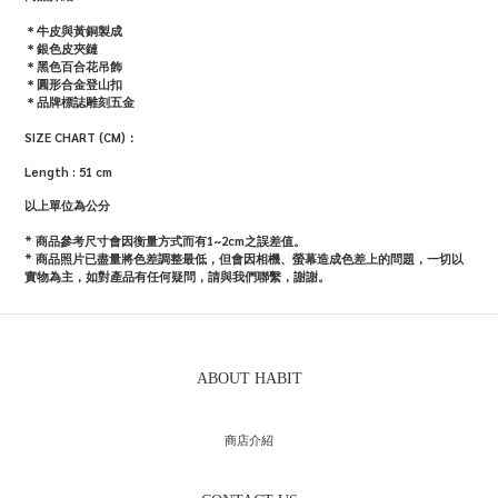
＊牛皮與黃銅製成
＊銀色皮夾鏈
＊黑色百合花吊飾
＊圓形合金登山扣
＊品牌標誌雕刻五金
SIZE CHART (CM)：
Length : 51 cm
以上單位為公分
* 商品參考尺寸會因衡量方式而有1~2cm之誤差值。
*
商品照片已盡量將色差調整最低，但會因相機、螢幕造成色差上的問題，一切以
實物為主，如對產品有任何疑問，請與我們聯繫，謝謝。
ABOUT HABIT
商店介紹