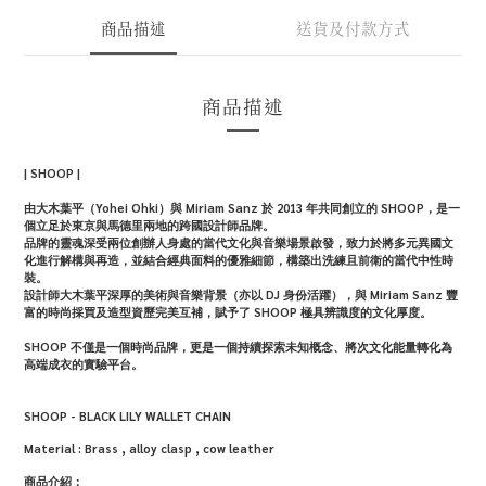
商品描述
送貨及付款方式
商品描述
| SHOOP |
由大木葉平（Yohei Ohki）與 Miriam Sanz 於 2013 年共同創立的 SHOOP，是一
個立足於東京與馬德里兩地的跨國設計師品牌。
品牌的靈魂深受兩位創辦人身處的當代文化與音樂場景啟發，致力於將多元異國文
化進行解構與再造，並結合經典面料的優雅細節，構築出洗練且前衛的當代中性時
裝。
設計師大木葉平深厚的美術與音樂背景（亦以 DJ 身份活躍），與 Miriam Sanz 豐
富的時尚採買及造型資歷完美互補，賦予了 SHOOP 極具辨識度的文化厚度。
SHOOP 不僅是一個時尚品牌，更是一個持續探索未知概念、將次文化能量轉化為
高端成衣的實驗平台。
SHOOP - BLACK LILY WALLET CHAIN
Material : Brass , alloy clasp , cow leather
商品介紹：