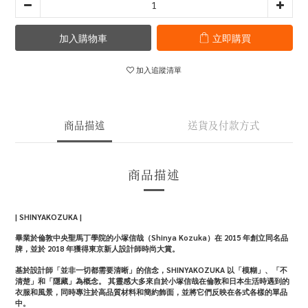
加入購物車
立即購買
加入追蹤清單
商品描述
送貨及付款方式
商品描述
| SHINYAKOZUKA |
畢業於倫敦中央聖馬丁學院的小塚信哉（Shinya Kozuka）在 2015 年創立同名品
牌，並於 2018 年獲得東京新人設計師時尚大賞。
基於設計師「並非一切都需要清晰」的信念，SHINYAKOZUKA 以「模糊」、「不
清楚」和「隱藏」為概念。 其靈感大多來自於小塚信哉在倫敦和日本生活時遇到的
衣服和風景，同時專注於高品質材料和簡約飾面，並將它們反映在各式各樣的單品
中。