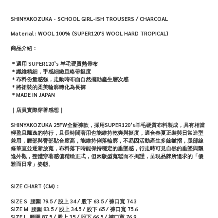
SHINYAKOZUKA - SCHOOL GIRL-ISH TROUSERS / CHARCOAL
Material : WOOL 100% (SUPER120'S WOOL HARD TROPICAL)
商品介紹：
＊選用 SUPER120’s 羊毛硬質熱帶布
＊纖維精細，手感細緻且略帶挺度
＊布料份量感強，走動時布面自然擺動產生層次感
＊將裙裝的柔美輪廓轉化為長褲
＊MADE IN JAPAN
｜店員實際穿著感想｜
SHINYAKOZUKA 25FW全新褲款，採用SUPER120’s羊毛硬質布料製成，具有相當
輕盈且飄逸的特行，且長時間著用也能維持乾爽與挺度，適合春夏正裝與日常造型
兼用，腰部與臀部貼合度高，能維持俐落輪廓，不易因活動產生多餘皺摺，腿部線
條筆直並逐漸放寬，布料落下時能保持穩定的垂墜感，行走時可見自然的垂墜與飄
逸外觀，整體穿著感偏精緻正式，但因版型寬鬆而不拘謹，呈現品牌所追求的「優
雅而日常」姿態。
SIZE CHART (CM)：
SIZE S 腰圍 79.5
/ 股上 34 / 股下 63.5
/
褲口寬 74.3
SIZE M 腰圍 83.5
/ 股上 34.5 / 股下 65
/
褲口寬 75.6
SIZE L 腰圍 87.5
/ 股上 35 / 股下 66.5
/
褲口寬 76.9