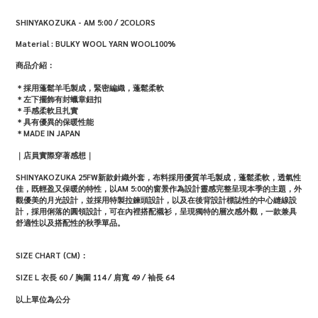
SHINYAKOZUKA - AM 5:00 / 2COLORS
Material : BULKY WOOL YARN WOOL100%
商品介紹：
＊
採用蓬鬆羊毛製成，緊密編織，蓬鬆柔軟
＊
左下擺飾有封蠟章鈕扣
＊手感柔軟且扎實
＊具有優異的保暖性能
＊MADE IN JAPAN
｜店員實際穿著感想｜
SHINYAKOZUKA 25FW新款針織外套，布料採用優質羊毛製成，蓬鬆柔軟，透氣性
佳，既輕盈又保暖的特性，以
AM 5:00的窗景作為設計靈感完整呈現本季的主題，
外
觀優美的月光設計，並採用特製拉鍊頭設計，以及在後背設計標誌性的中心縫線設
計，採用俐落的圓領設計，可在內裡搭配襯衫，呈現獨特的層次感外觀，一款兼具
舒適性以及搭配性的秋季單品。
SIZE CHART (CM)：
SIZE L
衣長 60 / 胸圍 114 / 肩寬 49 / 袖長 64
以上單位為公分