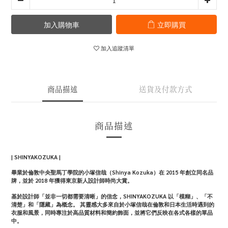
加入購物車
立即購買
加入追蹤清單
商品描述
送貨及付款方式
商品描述
| SHINYAKOZUKA |
畢業於倫敦中央聖馬丁學院的小塚信哉（Shinya Kozuka）在 2015 年創立同名品
牌，並於 2018 年獲得東京新人設計師時尚大賞。
基於設計師「並非一切都需要清晰」的信念，SHINYAKOZUKA 以「模糊」、「不
清楚」和「隱藏」為概念。 其靈感大多來自於小塚信哉在倫敦和日本生活時遇到的
衣服和風景，同時專注於高品質材料和簡約飾面，並將它們反映在各式各樣的單品
中。