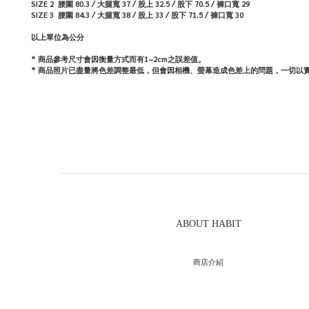
SIZE 2
腰圍 80.3 / 大腿寬 37 / 股上 32.5 / 股下
70.5
/ 褲口寬 29
SIZE 3
腰圍 84.3 / 大腿寬
38 / 股上 33 / 股下
71.5
/ 褲口寬 30
以上單位為公分
* 商品參考尺寸會因衡量方式而有1~2cm之誤差值。
* 商品照片已盡量將色差調整最低，但會因相機、螢幕造成色差上的問題，一切以
ABOUT HABIT
商店介紹