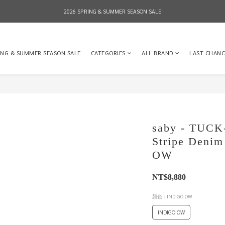
2026 SPRING & SUMMER SEASON SALE
2026 SPRING & SUMMER SEASON SALE
全店消費滿NT$8,000 享有7-11店到店免運費，NT$10,000店到店與宅配到府免運費 (台灣地區
ING & SUMMER SEASON SALE
CATEGORIES
ALL BRAND
LAST CHANC
2026 SPRING & SUMMER SEASON SALE
saby - TUC
Stripe Deni
OW
NT$8,880
顏色
: INDIGO OW
INDIGO OW