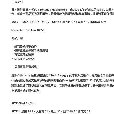
｜saby｜
日本設計師橋本哲也（Tetsuya Hashimoto）自2020 S/S 起創立的
作，創造出高品質的休閒服裝，將最傳統的意識形態轉變為實體，讓服裝不僅僅是
saby - TUCK-BAGGY TYPE 2 - Stripe Denim One Wash - / INDIGO OW
Material : Cotton 100%
商品介紹：
＊提花條紋丹寧面料
＊褲腳處特別保留了抽鬚處理
＊寬鬆直筒的輪廓
＊MADE IN JAPAN
｜店員實際穿著感想｜
這款作為 saby 品牌旗艦型號「Tuck Baggy」的季度限定新作，完美融合了
作品的核心在於其極致珍稀的獨家開發面料 — 品牌成功復刻了 80 年代某大牌
設計上延續了該型號迷人的剪裁基因，在俐落修身的腰臀線條下，延伸出極具份量
充滿層次感的現代傑作。
SIZE CHART (CM)：
SIZE 1
腰圍 76.3 / 大腿寬 36 / 股上 32 / 股下 69.5 / 褲口寬 28