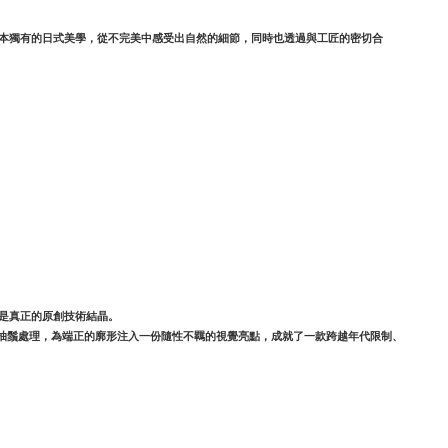
格，表達出日本獨有的日式美學，從不完美中感受出自然的細節，同時也透過與工匠的密切合
，是真正的原創技術結晶。
抽鬚處理，為端正的廓形注入一份隨性不羈的視覺亮點，成就了一款跨越年代限制、