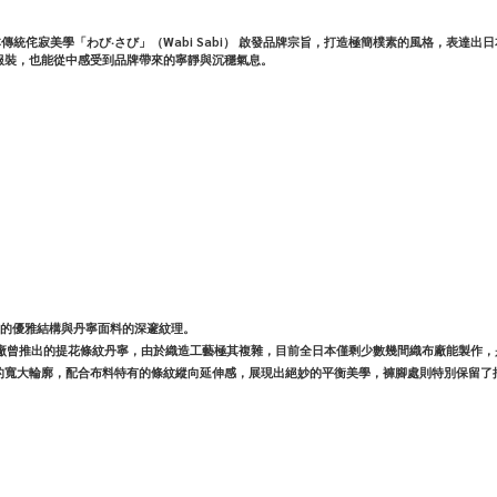
saby，由日本傳統侘寂美學「わび‧さび」（Wabi Sabi） 啟發品牌宗旨，打造極簡樸素的風
服裝，也能從中感受到品牌帶來的寧靜與沉穩氣息。
西裝褲的優雅結構與丹寧面料的深邃紋理。
丹寧廠曾推出的提花條紋丹寧，由於織造工藝極其複雜，目前全日本僅剩少數幾間織布廠能製作
的寬大輪廓，配合布料特有的條紋縱向延伸感，展現出絕妙的平衡美學，褲腳處則特別保留了