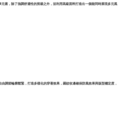
和軍事元素，除了強調舒適性的剪裁之外，並利用高級面料打造出一個能同時展現多元風
，可自由調節輪廓鬆緊，打造多樣化的穿著效果，羅紋收邊確保防風效果與版型穩定度，