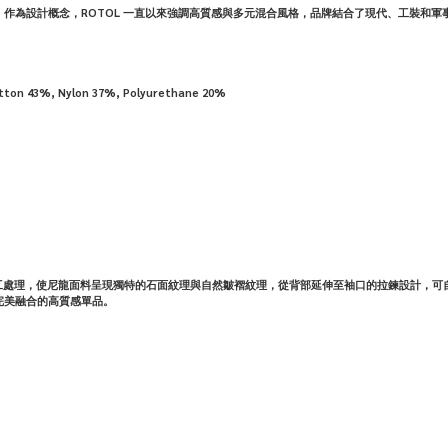
鬥服」作為設計概念，ROTOL 一直以來強調高質感與多元混合風格，品牌結合了現代、工裝
otton 43%, Nylon 37%, Polyurethane 20%
與後加工處理，使尼龍面料呈現獨特的石面紋理與自然皺褶紋理，從背部延伸至袖口的拉鍊設計
完美融合的高質感單品。