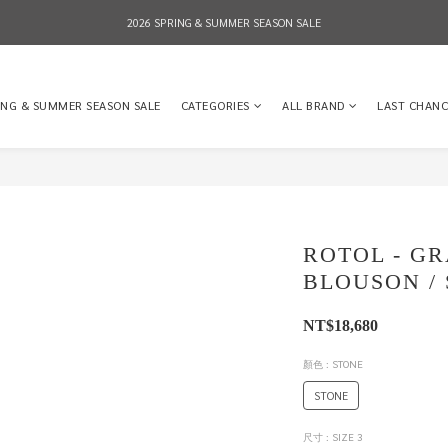
2026 SPRING & SUMMER SEASON SALE
2026 SPRING & SUMMER SEASON SALE
全店消費滿NT$8,000 享有7-11店到店免運費，NT$10,000店到店與宅配到府免運費 (台灣地區
ING & SUMMER SEASON SALE
CATEGORIES
ALL BRAND
LAST CHANC
2026 SPRING & SUMMER SEASON SALE
ROTOL - G
BLOUSON /
NT$18,680
顏色
: STONE
STONE
尺寸
: SIZE 3