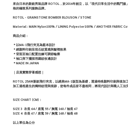
來自日本的新銳男裝品牌 ROTOL，於2016年創立，以「現代日常生活中的戰
格的極致系列服飾品牌。
ROTOL - GRAINSTONE BOMBER BLOUSON / STONE
Material : MAIN Nylon100% / LINING Polyester100% / ANOTHER FABRIC C
商品介紹：
＊以MA-1飛行夾克為藍本設計
＊經顏料印刷呈現石紋質感與皺褶效果
＊背面至袖口配置拉鍊可調節輪廓
＊袖口與下擺採用羅紋收邊設計
＊MADE IN JAPAN
｜店員實際穿著感想｜
ROTOL 25AW新款飛行夾克，以經典MA-1版型為基礎，透過特殊顏料印刷
加工過程產生的獨特紋理與痕跡，使每件成品皆不盡相同，將現代設計與職人工法
SIZE CHART (CM)：
SIZE 3
衣長 64 / 肩寬 55 / 胸寬 160 / 袖長 67
SIZE 4
衣長 67 /
肩寬 59 /
胸寬 168 /
袖長 68
以上單位為公分