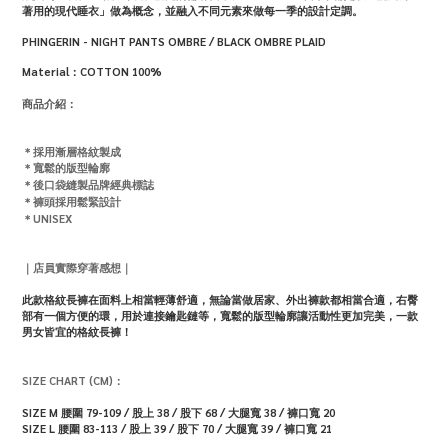
著用的現代睡衣」做為概念，並融入不同元素來做每一季的設計定調。
PHINGERIN - NIGHT PANTS OMBRE / BLACK OMBRE PLAID
Material：
COTTON 100%
商品介紹：
＊採用漸層格紋製成
＊
寬鬆的版型輪廓
＊
後口袋縫製品牌經典標誌
＊褲頭採用鬆緊設計
＊UNISEX
｜店員實際穿著感想｜
此款格紋長褲在面料上相當輕薄舒適，無論當做居家、外出褲款都相當合適，
右臀
部有一個方便的環，用於連接鑰匙鏈等
，
寬鬆的版型輪廓
讓活動性更加完美，一款
男女皆宜的格紋長褲！
SIZE CHART (CM)：
SIZE M 腰圍 79-109 / 股上 38 / 股下 68 / 大腿寬 38 / 褲口寬 20
SIZE L
腰圍 83-113 / 股上 39 / 股下 70 / 大腿寬 39 / 褲口寬 21