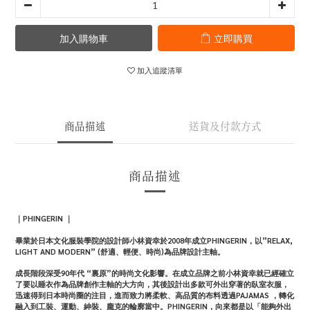
加入購物車
立即購買
加入追蹤清單
商品描述
送貨及付款方式
商品描述
｜
PHINGERIN
｜
畢業於日本文化服裝學院的設計師小林資幸於2008年成立PHINGERIN，以”RELAX,
LIGHT AND MODERN” (舒適、輕便、時尚)為品牌設計主軸。
成長階段深受90年代 “裏原”的時尚文化影響。在成立品牌之前小林資幸就已經確立
了要以睡衣作為品牌創作主軸的大方向，其後設計出多款可外出穿著的臥室衣服，
迅速得到日本時尚圈的注目，進而致力將柔軟、高品質的布料透過PAJAMAS ，轉化
融入到工裝、運動、紳裝、龐克的輪廓當中。PHINGERIN，向來都是以「能夠外出