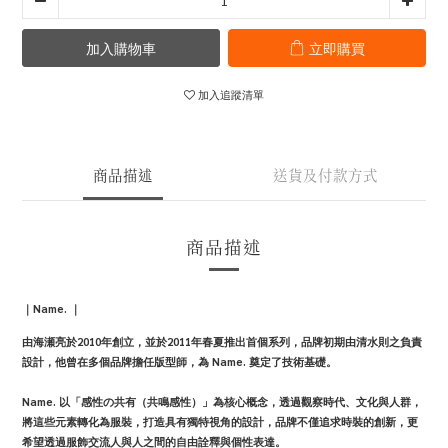
加入購物車
立即購買
加入追蹤清單
商品描述
送貨及付款方式
商品描述
｜Name.
｜
由海瀬亮於2010年創立，並於2011年春夏推出首個系列，品牌初期由清水則之負責
設計，他曾在多個品牌擔任版型師，為 Name. 奠定了技術基礎。
Name. 以「感性の共有（共鳴感性）」為核心概念，透過觀察時代、文化與人群，
將這些元素轉化為服裝，打造具有獨特視角的設計，品牌不僅追求時裝的創新，更
希望透過服飾交流人與人之間的自由詮釋與個性表達。