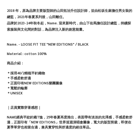
2018 年，原為品牌主要版型師的山田拓治升任設計師，並由松坂生麻擔任男女裝的
總監，2021年春夏系列後，山田離任。
品牌於2023-24年秋冬起，Name. 迎來新時代，由山下佑馬擔任設計總監，持續探
索服裝與文化間的對話，為品牌注入新的創意能量。
Name. - LOOSE FIT TEE "NEW EDITIONS" / BLACK
Material : cotton 100%
商品介紹：
＊採用40/2精梳平針織物
＊手感柔軟舒適
＊正面印有NEW EDITIONS樂團圖像
＊寬鬆的輪廓
＊UNISEX
｜店員實際穿著感想｜
NAME經典平紋針織T恤，25年春夏再度推出，
表面帶有淡淡的光澤感，
手感柔軟舒
適，正面印有「NEW EDITIONS」世界巡迴演唱會圖像，寬大的版型剪裁，即便在
夏季單穿也相當合適，兼具實穿性與舒適度的絕佳單品。