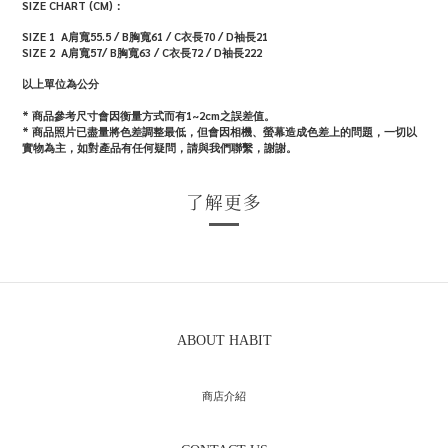
SIZE CHART (CM)：
SIZE 1 A肩寬
55.5
/ B胸寬
61
/ C衣長70 / D袖長21
SIZE 2 A肩寬57/ B胸寬63 / C衣長72 / D袖長222
以上單位為公分
* 商品參考尺寸會因衡量方式而有1~2cm之誤差值。
*
商品照片已盡量將色差調整最低，但會因相機、螢幕造成色差上的問題，一切以
實物為主，如對產品有任何疑問，請與我們聯繫，謝謝。
了解更多
ABOUT HABIT
商店介紹