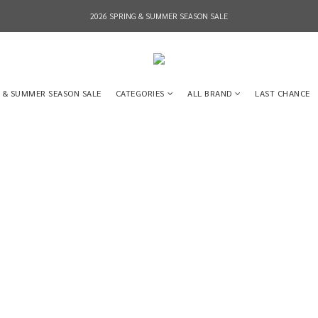
2026 SPRING & SUMMER SEASON SALE
2026 SPRING & SUMMER SEASON SALE
全店消費滿NT$8,000 享有7-11店到店免運費，NT$10,000店到店與宅配到府免運費 (台灣地區
2026 SPRING & SUMMER SEASON SALE
 & SUMMER SEASON SALE
CATEGORIES
ALL BRAND
LAST CHANCE