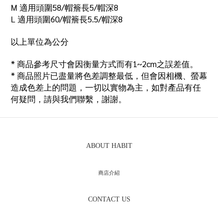
M
適用頭圍
58/
帽簷長
5/
帽深
8
L
適用頭圍
60/
帽簷長
5.5/
帽深
8
以上單位為公分
*
商品參考尺寸會因衡量方式而有
1~2cm
之誤差值。
*
商品照片已盡量將色差調整最低，但會因相機、螢幕
造成色差上的問題，一切以實物為主，如對產品有任
何疑問，請與我們聯繫，謝謝。
ABOUT HABIT
商店介紹
CONTACT US