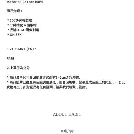
Material: Cotton100%
商品介紹：
＊100%純棉製成
＊
非結構化 6 面板帽
＊品牌LOGO圖像刺繡
＊UNISEX
SIZE CHART (CM)：
FREE
以上單位為公分
* 商品參考尺寸會因衡量方式而有1~2cm之誤差值。
*
商品照片已盡量將色差調整最低，但會因相機、螢幕造成色差上的問題，一切以
實物為主，如對產品有任何疑問，請與我們聯繫，謝謝。
ABOUT HABIT
商店介紹