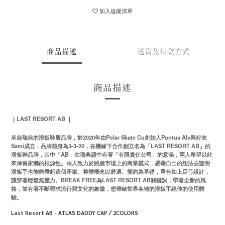
加入追蹤清單
商品描述
送貨及付款方式
商品描述
LAST RESORT AB
｜
｜
來自瑞典的滑板鞋履品牌，於2020年由Polar Skate Co創始人Pontus Alv與好友
Sami成立，品牌前身為3-3-20，在機緣下合作創立名為「LAST RESORT AB」的
滑板鞋品牌，其中「AB」在瑞典語中有著「有限責任公司」的意涵，兩人希望以此
來保留家鄉的根源性。兩人致力於跳脫市場上的商業模式，憑藉自己的想法去證明
滑板手也能夠帶起這個產業。整體概念以舒適、簡約為基礎，單色加上足弓設計，
讓穿著輕鬆無壓力。BREAK FREE為LAST RESORT AB關鍵詞，帶著全新的風
格，並有著不斷尋求流行與文化的象徵，想帶給世界各地的滑板手絕佳的使用體
驗。
Last Resort AB - ATLAS DADDY CAP / 2COLORS