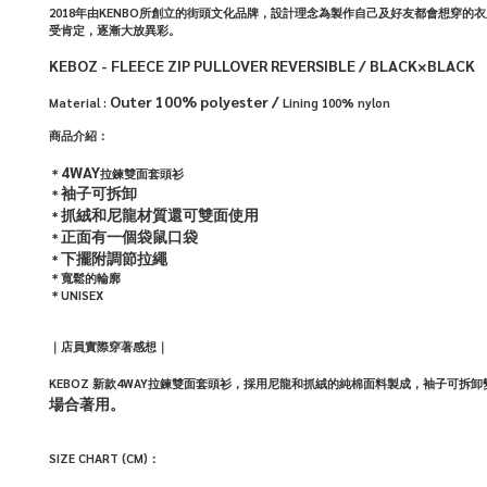
2018年由KENBO所創立的街頭文化品牌，設計理念為製作自己及好友都會想
受肯定，逐漸大放異彩。
KEBOZ - FLEECE ZIP PULLOVER REVERSIBLE / BLACK×BLACK
Outer 100% polyester /
Material :
Lining 100% nylon
商品介紹：
4WAY
＊
拉鍊雙面套頭衫
袖子可拆卸
＊
抓絨和尼龍材質還可雙面使用
＊
正面有一個袋鼠口袋
＊
下擺附調節拉繩
＊
＊寬鬆的輪廓
＊UNISEX
｜店員實際穿著感想｜
KEBOZ 新款
4WAY
拉鍊雙面套頭衫，採用尼龍和抓絨的純棉面料製成，
袖子可拆卸
場合著用。
SIZE CHART (CM)：