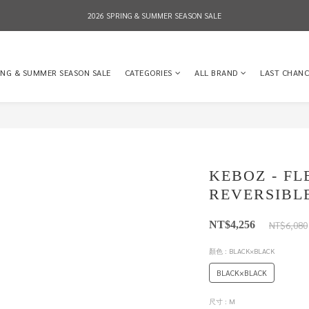
2026 SPRING & SUMMER SEASON SALE
2026 SPRING & SUMMER SEASON SALE
全店消費滿NT$8,000 享有7-11店到店免運費，NT$10,000店到店與宅配到府免運費 (台灣地區
ING & SUMMER SEASON SALE
CATEGORIES
ALL BRAND
LAST CHANC
2026 SPRING & SUMMER SEASON SALE
KEBOZ - FL
REVERSIBL
NT$6,080
NT$4,256
顏色
: BLACK×BLACK
BLACK×BLACK
尺寸
: M