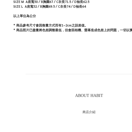
SIZE M A肩寬50 / B胸圍67 / C衣長71.5 / D袖長62.5
SIZE L A肩寬52 / B胸圍69.5 / C衣長74 / D袖長64
以上單位為公分
* 商品參考尺寸會因衡量方式而有1~2cm之誤差值。
*
商品照片已盡量將色差調整最低，但會因相機、螢幕造成色差上的問題，一切以
ABOUT HABIT
商店介紹