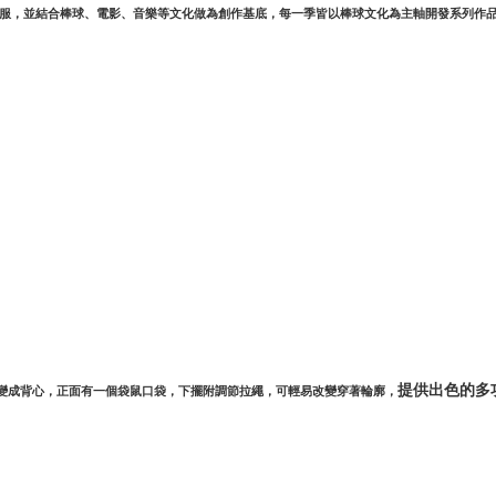
穿的衣服，並結合棒球、電影、音樂等文化做為創作基底，每一季皆以棒球文化為主軸開發系列
提供出色的多
變成背心，
正面有一個袋鼠口袋，
下擺附調節拉繩，可輕易改變穿著輪廓，