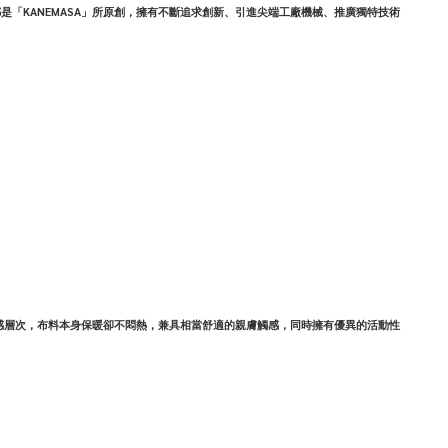
是「KANEMASA」所原創，擁有不斷追求創新、引進尖端工廠機械、推廣獨特技術
獷的質感層次，布料本身保暖卻不悶熱，兼具相當舒適的親膚觸感，同時擁有優異的活動性