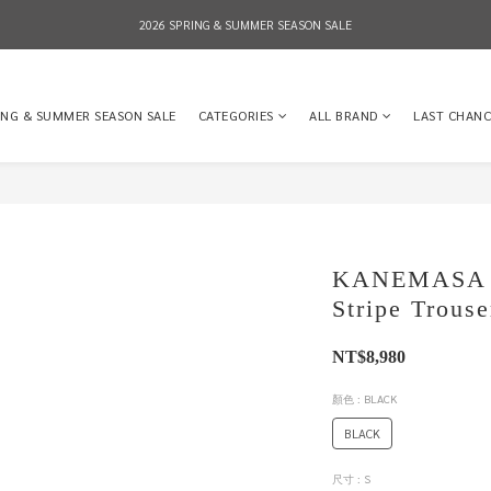
2026 SPRING & SUMMER SEASON SALE
2026 SPRING & SUMMER SEASON SALE
全店消費滿NT$8,000 享有7-11店到店免運費，NT$10,000店到店與宅配到府免運費 (台灣地區
ING & SUMMER SEASON SALE
CATEGORIES
ALL BRAND
LAST CHANC
2026 SPRING & SUMMER SEASON SALE
KANEMASA P
Stripe Trous
NT$8,980
顏色
: BLACK
BLACK
尺寸
: S