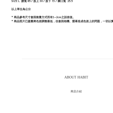
SIZE L
腰寬
85
/
股上
30
/
股下
73
/
褲口寬
25.5
以上單位為公分
* 商品參考尺寸會因衡量方式而有1~2cm之誤差值。
*
商品照片已盡量將色差調整最低，但會因相機、螢幕造成色差上的問題，一切以
ABOUT HABIT
商店介紹