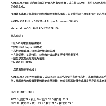
KANEMASA源自於和歌山縣的針織布料製造大廠，成立於1964年，是許多知
的企業文化。
採用眾多專利及無與倫比的材料融合創新和傳統，以同樣的核心價值創造出同名品牌
KANEMASA PHIL. - 36G Wool Stripe Trousers / BLACK
Material :
WOOL 99% POLYESTER 1%
商品介紹：
＊以36G高密度圓編機製成
＊採用1/60 Super120羊毛
＊布料經縮絨加工後形成輕微絨面質感
＊具備保暖、抗菌特性，並融合針織結構的彈性與滑順質地
＊
版型以寬鬆錐形剪裁為基礎
＊MADE IN JAPAN
｜店員實際穿著感想｜
KANEMASA 25FW全新褲款，以Super120羊毛打造的高密度布料，具
能，寬鬆錐形的輪廓讓整體線條自然流暢，無論搭配西裝外套或日常單穿皆相當合
SIZE CHART (CM)：
SIZE S
腰寬
79 /
股上
29 /
股下
70
/
褲口寬
23.5
SIZE M
腰寬
82 /
股上
29.5 /
股下
71.5
/
褲口寬
24.5