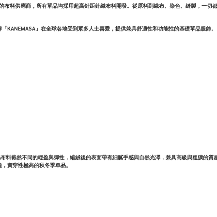
名品牌的布料供應商，所有單品均採用超高針距針織布料開發。從原料到織布、染色、縫製，一切都
「KANEMASA」在全球各地受到眾多人士喜愛，提供兼具舒適性和功能性的基礎單品服飾。
有與傳統羊毛布料截然不同的輕盈與彈性，縮絨後的表面帶有細膩手感與自然光澤，兼具高級與粗
適，實穿性極高的秋冬季單品。