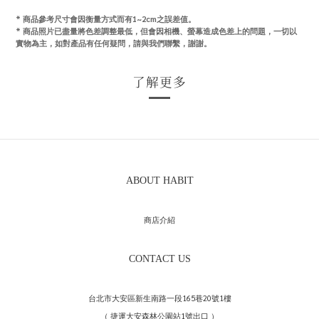
* 商品參考尺寸會因衡量方式而有1~2cm之誤差值。
*
商品照片已盡量將色差調整最低，但會因相機、螢幕造成色差上的問題，一切以
實物為主，如對產品有任何疑問，請與我們聯繫，謝謝。
了解更多
ABOUT HABIT
商店介紹
CONTACT US
台北市大安區新生南路一段165巷20號1樓
（ 捷運大安森林公園站1號出口 ）