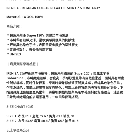
IRENISA - REGULAR COLLAR RELAX FIT SHIRT / STONE GRAY
Material：WOOL
100%
商品介紹：
＊採用尾州產 Super120’s 美麗諾羊毛製成
＊布料帶有細緻光澤、柔軟觸感與優異的抗皺性
＊經緯異色染色手法，表面呈現出微妙的深淺層次
＊常規領設計、微長版寬鬆剪裁
＊UNISEX
｜店員實際穿著感想｜
IRENISA 25AW新款羊毛襯衫，採用尾州織造的 Super120’s 美麗諾羊毛
Gabardine，布料纖維細緻、密度高，手感順滑且帶有自然垂墜感，面料具有耐磨
性與結構感，同時保持輕盈，穿著時能兼顧舒適度與挺拔感，經緯異色染色手法，
乍看為純色，實際上卻帶有深度與變化，剪裁上維持寬鬆的胸寬與稍長的衣長，下
擺圓弧處理使輪廓更為柔和，將襯衫的機能性與高級羊毛面料的質感結合，適合從
日常到精緻場合的多場景著用，一年四季皆可搭配。
SIZE CHART (CM)：
SIZE 1
衣長 81 / 肩寬 59.6 / 胸寬 63 / 袖長 50
SIZE 2 衣長 83.5/ 肩寬 60.8 / 胸寬 65 / 袖長 51.5
以上單位為公分