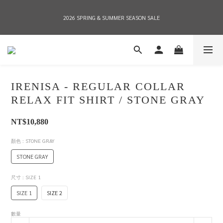
2026 SPRING & SUMMER SEASON SALE
2026 SPRING & SUMMER SEASON SALE
全店消費滿NT$8,000 享有7-11店到店免運費，NT$10,000店到店與宅配到府免運費 
(台灣地區)
IRENISA - REGULAR COLLAR
2026 SPRING & SUMMER SEASON SALE
RELAX FIT SHIRT / STONE GRAY
NT$10,880
顏色
: STONE GRAY
STONE GRAY
尺寸
: SIZE 1
SIZE 1
SIZE 2
數量