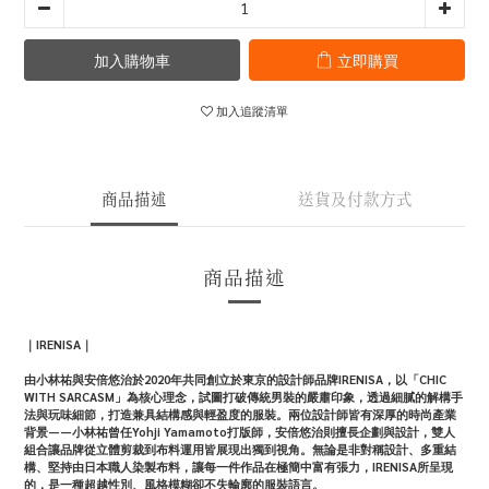
加入購物車
立即購買
加入追蹤清單
商品描述
送貨及付款方式
商品描述
｜IRENISA｜
由小林祐與安倍悠治於2020年共同創立於東京的設計師品牌IRENISA，以「CHIC
WITH SARCASM」為核心理念，試圖打破傳統男裝的嚴肅印象，透過細膩的解構手
法與玩味細節，打造兼具結構感與輕盈度的服裝。兩位設計師皆有深厚的時尚產業
背景——小林祐曾任Yohji Yamamoto打版師，安倍悠治則擅長企劃與設計，雙人
組合讓品牌從立體剪裁到布料運用皆展現出獨到視角。無論是非對稱設計、多重結
構、堅持由日本職人染製布料，讓每一件作品在極簡中富有張力，IRENISA所呈現
的，是一種超越性別、風格模糊卻不失輪廓的服裝語言。