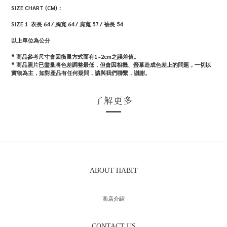
的
SIZE CHART (CM)：
工
SIZE 1 衣長 64 / 胸寬 64 / 肩寬 57 / 袖長 54
藝
以上單位為公分
美
* 商品參考尺寸會因衡量方式而有1~2cm之誤差值。
* 商品照片已盡量將色差調整最低，但會因相機、螢幕造成色差上的問題，一切以
實物為主，如對產品有任何疑問，請與我們聯繫，謝謝。
學：
草
了解更多
木
染
籃
網
ABOUT HABIT
格
商店介紹
寬
版
CONTACT US