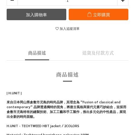
加入購物車
立即購買
加入追蹤清單
商品描述
送貨及付款方式
商品描述
| H.UNIT |
來自日本岡山県倉敷市児島的時尚品牌，其理念為 ”Fusion of classical and
contemporary” 品牌透過獨特的視角，將復古風格與當代元素巧妙結合，並採用
倉敷市児島特有的縫製技術、加工工藝和手工製作，推出多元化的中性產品，展現
出全新的時尚面貌。
H.UNIT - TECHTWEED HBT jacket / 2COLORS
Material :
Techtweed herrigbone-polyester 100%