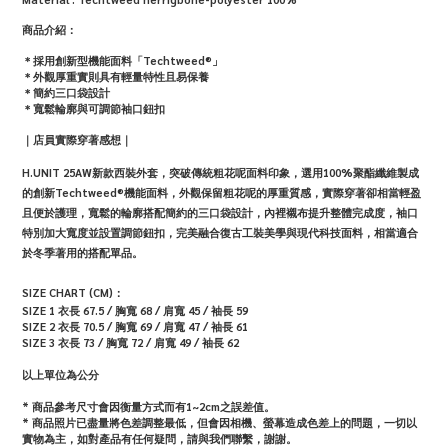
商品介紹：
＊採用創新型機能面料「Techtweed®」
＊外觀厚重實則具有輕量特性且易保養
＊簡約三口袋設計
＊寬鬆輪廓與可調節袖口鈕扣
｜店員實際穿著感想｜
H.UNIT 25AW新款西裝外套，突破傳統粗花呢面料印象，選用100%聚酯纖維製成
的創新Techtweed®機能面料，外觀保留粗花呢的厚重質感，實際穿著卻相當輕盈
且便於護理，寬鬆的輪廓搭配簡約的三口袋設計，內裡襯布提升整體完成度，袖口
特別加大寬度並設置調節鈕扣，完美融合復古工裝美學與現代科技面料，相當適合
於冬季著用的搭配單品。
SIZE CHART (CM)：
SIZE 1
衣長 67.5 / 胸寬 68 / 肩寬 45 / 袖長 59
SIZE 2
衣長 70.5 / 胸寬 69 / 肩寬 47 / 袖長 61
SIZE 3
衣長 73 / 胸寬 72 / 肩寬 49 / 袖長 62
以上單位為公分
* 商品參考尺寸會因衡量方式而有1~2cm之誤差值。
*
商品照片已盡量將色差調整最低，但會因相機、螢幕造成色差上的問題，一切以
實物為主，如對產品有任何疑問，請與我們聯繫，謝謝。