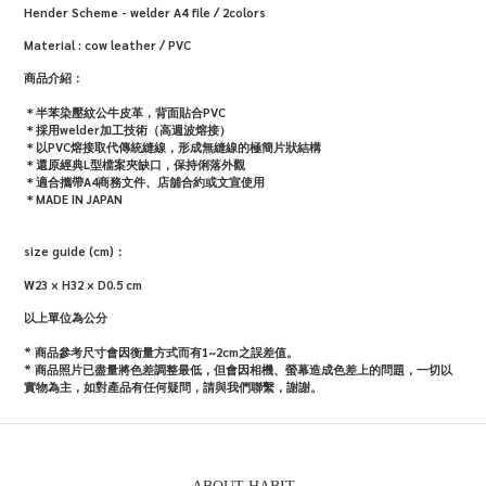
Hender Scheme - welder A4 file / 2colors
Material :
cow leather / PVC
商品介紹：
＊半苯染壓紋公牛皮革，背面貼合PVC
＊採用welder加工技術（高週波熔接）
＊以PVC熔接取代傳統縫線，形成無縫線的極簡片狀結構
＊還原經典L型檔案夾缺口，保持俐落外觀
＊適合攜帶A4商務文件、店舖合約或文宣使用
＊MADE IN JAPAN
size guide (cm)：
W23 × H32 × D0.5 cm
以上單位為公分
* 商品參考尺寸會因衡量方式而有1~2cm之誤差值。
*
商品照片已盡量將色差調整最低，但會因相機、螢幕造成色差上的問題，一切以
實物為主，如對產品有任何疑問，請與我們聯繫，謝謝。