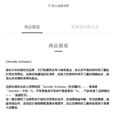
加入追蹤清單
商品描述
送貨及付款方式
商品描述
| Hender Scheme |
源自日本的無性別品牌，主打鞋履與皮革小物等產品，並以其平衡的時尚與工藝設
計理念而聞名。品牌的根據地設於淺草，並致力於將時尚與手工藝的精緻結合，創
造出具有獨特美學的產品。
品牌名稱來自於心理學術語「Gender Schema（性別圖式）」，透過將
「Gender」中的「G」字母替換為字母表中緊接著的「H」，巧妙表達了品牌概念
—— 「超越性別」。
這一概念體現了品牌對於打破性別界限的追求，並強調無論年齡、性別或國籍，無
論用途如何，這些設計都能輕鬆適應各種需求，並以其獨特的工藝與創意吸引著廣
大消費者。