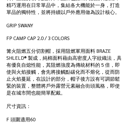
精巧運用在日常單品中，集結各大機能於一身，打造
單品的獨特性，並將持續以戶外應用做為設計核心。
GRIP SWANY
FP CAMP CAP 2.0 / 3 COLORS
篝火阻燃五分切割帽，採用阻燃軍用面料
BRAZE
SHLELD®
製成，純棉面料藉由高密度人字紋織法，具
有優良自熄性能，其阻燃強度為傳統材料的
5
倍，即
使與火焰接觸，會先將接觸點碳化而不熔化，從而防
止火焰蔓延，在設計的部分，帽子後方設有可調節鬆
緊的裝置，整體將戶外露營元素融合街頭風格，即使
是在城市間也能簡單配戴。
尺寸資訊：
F
頭圍適用
60