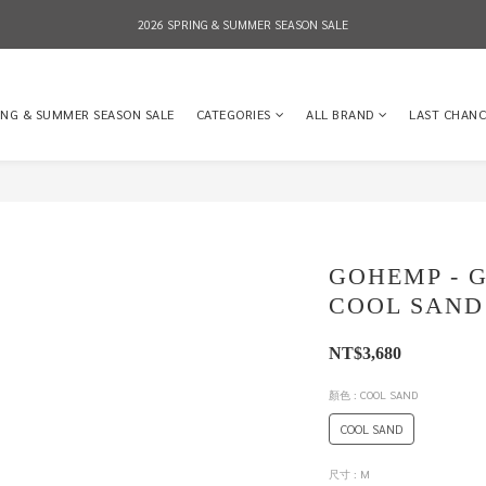
2026 SPRING & SUMMER SEASON SALE
2026 SPRING & SUMMER SEASON SALE
全店消費滿NT$8,000 享有7-11店到店免運費，NT$10,000店到店與宅配到府免運費 (台灣地區
ING & SUMMER SEASON SALE
CATEGORIES
ALL BRAND
LAST CHANC
2026 SPRING & SUMMER SEASON SALE
GOHEMP - G
COOL SAND
NT$3,680
顏色
: COOL SAND
COOL SAND
尺寸
: M