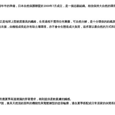
兩年半的準備，日本自然保護聯盟於
2000
年
7
月成立，是一個志願組織。相信保持大自然的環
正是地球上堅韌度最高的纖維，生長過程不需用任何農藥，可自然分解，是十分環保的紡織
造衣服，由種植成長起亦有助土壤環境，亦不會令生態造成大負荷，追求著以最自然的方式和
性對應夏季高溫潮濕的穿著需求，棉則提供柔軟親膚的觸感。
穿脫，兼具天然混紡面料的機能性與寬鬆褲型的從容輪廓，適合夏季搭配或日常居家的休閒長