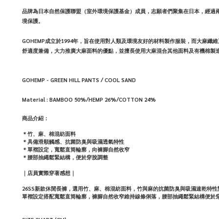
品牌為日本自然保護聯盟（室外環境保護基金）成員，志願者們聚集在日本，經過
境保護。
GOHEMP
成立於
1994
年，旨在使用對人類及環境友好的材料製作服裝，而大麻纖維
舒適度兼備，大力推廣大麻面料的優點，並擅長使用大麻混合其他面料及有機棉製
GOHEMP - GREEN HILL PANTS / COOL SAND
Material :
BAMBOO 50%/HEMP 26%/COTTON 24%
商品介紹：
＊竹、麻、棉混紡面料
＊具備滑順觸感、抗菌防臭與吸濕透氣特性
＊單褶設定，寬鬆直筒輪廓，向褲腳自然收窄
＊腰部抽繩鬆緊結構，便於穿脫調整
｜店員實際穿著感想｜
26SS新款休閒長褲，選用竹、麻、棉混紡面料，竹與麻的抗菌防臭與吸濕速乾特
單褶設定搭配寬鬆直筒輪廓，褲腳自然收窄維持線條俐落，腰部抽繩鬆緊結構便於