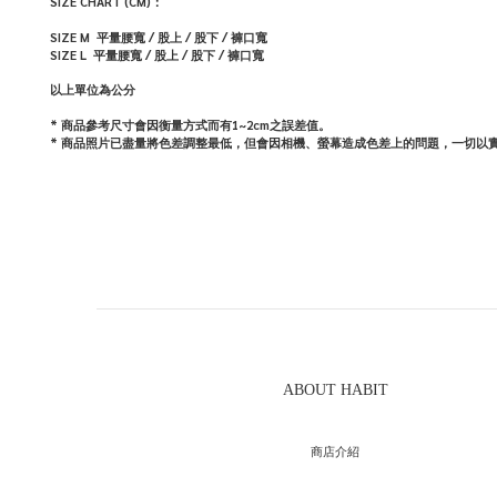
SIZE CHART (CM)：
SIZE M 平量腰寬 / 股上 / 股下 / 褲口寬
SIZE L
平量腰寬 / 股上 / 股下 / 褲口寬
以上單位為公分
* 商品參考尺寸會因衡量方式而有1~2cm之誤差值。
* 商品照片已盡量將色差調整最低，但會因相機、螢幕造成色差上的問題，一切以
ABOUT HABIT
商店介紹