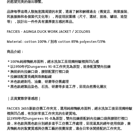
的慾望完美的做出聯繫。
品牌每季追尋人類無意識渴望的本質，透過了解和解構過去（舊貨店、商業服裝、
民族服飾和各個當代文化等），再從現狀重構（尺寸、選材、規格、噱頭、造型
等），設計出一件件具有濃厚復古感的單品。
FACCIES - AGINGA DUCK WORK JACKET / 2COLORS
Material : cotton 100% / 別布 cotton 85% polyester/15%
商品介紹：
＊100%純棉鴨帆布面料，經水洗加工呈現獨特皺褶與凹凸感
＊以1950年代Dungarees 91-B工作夾克為原型，前身配置雙向拉鍊
＊胸前斜向拉鍊口袋，腰部配置打褶口袋
＊拉鍊頭配置長繩與珠飾點綴
＊米色款經剃毛、油畫、研磨等仿舊處理
＊黑色款經製品染色、石洗、研磨等多道工序，呈現自然舊化層次
｜店員實際穿著感想｜
FACCIES 26SS新款仿舊工作夾克，選用純棉鴨帆布面料，經水洗加工後呈現獨特皺
褶與凹凸感，有別於常規工作夾克的生硬質地。
以1950年代Dungarees 91-B為原型，雙向拉鍊搭配斜向拉鍊口袋與腰部打褶口
袋，米色款與黑色款分別經多道手工仿舊工序處理，呈現逼真的經年使用痕跡，兼
具鴨帆布的紮實質感與仿舊工藝的視覺深度，適合日常休閒搭配的工作夾克。