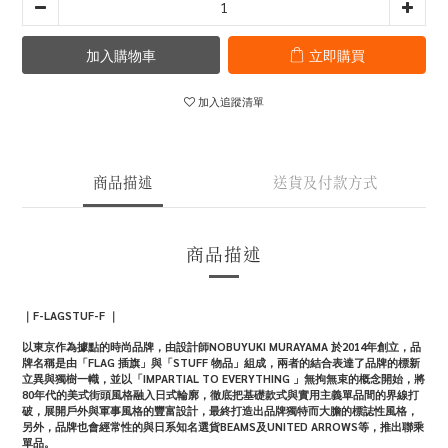
加入購物車
立即購買
加入追蹤清單
商品描述
送貨及付款方式
商品描述
｜
F-LAGSTUF-F
｜
以東京作為據點的時尚品牌，由設計師
NOBUYUKI MURAYAMA
於
2014
年創立，品
牌名稱是由「
FLAG
插旗」與「
STUFF
物品」組成，兩者的結合表達了品牌的標新
立異與獨樹一幟，並以「
IMPARTIAL TO EVERYTHING
」無拘無束的概念開始，將
80
年代的美式街頭風格融入日式輪廓，徹底把基礎款式與實用主義單品間的界線打
破，展開戶外與軍事風格的豐富設計，最終打造出品牌獨特而大膽的標誌性風格，
另外，品牌也會經常性的與日系知名選貨
BEAMS
及
UNITED ARROWS
等，推出聯乘
單品。