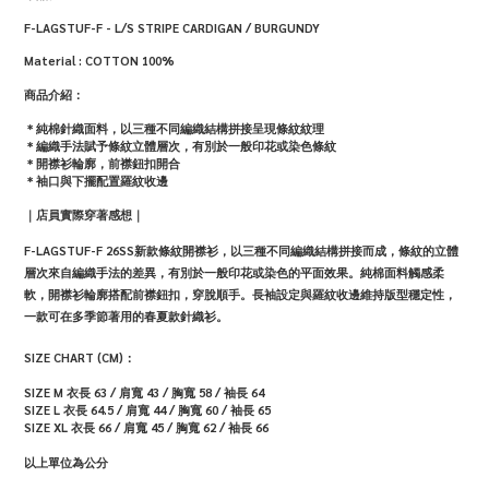
F-LAGSTUF-F - L/S STRIPE CARDIGAN / BURGUNDY
Material : COTTON 100%
商品介紹：
＊純棉針織面料，以三種不同編織結構拼接呈現條紋紋理
＊編織手法賦予條紋立體層次，有別於一般印花或染色條紋
＊開襟衫輪廓，前襟鈕扣開合
＊袖口與下擺配置羅紋收邊
｜店員實際穿著感想｜
F-LAGSTUF-F 26SS新款條紋開襟衫，以三種不同編織結構拼接而成，條紋的立體
層次來自編織手法的差異，有別於一般印花或染色的平面效果。純棉面料觸感柔
軟，開襟衫輪廓搭配前襟鈕扣，穿脫順手。長袖設定與羅紋收邊維持版型穩定性，
一款可在多季節著用的春夏款針織衫。
SIZE CHART (CM)：
SIZE M
衣長 63 / 肩寬 43 / 胸寬 58 / 袖長 64
SIZE L
衣長 64.5 / 肩寬 44 / 胸寬 60 / 袖長 65
SIZE XL
衣長 66 / 肩寬 45 / 胸寬 62 / 袖長 66
以上單位為公分