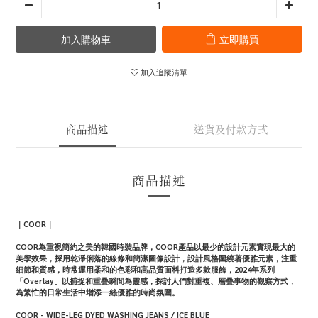
加入購物車
立即購買
加入追蹤清單
商品描述
送貨及付款方式
商品描述
｜COOR｜
COOR為重視簡約之美的韓國時裝品牌，COOR產品以最少的設計元素實現最大的
美學效果，採用乾淨俐落的線條和簡潔圖像設計，設計風格圍繞著優雅元素，注重
細節和質感，時常運用柔和的色彩和高品質面料打造多款服飾，2024年系列
「Overlay」以捕捉和重疊瞬間為靈感，探討人們對重複、層疊事物的觀察方式，
為繁忙的日常生活中增添一絲優雅的時尚氛圍。
COOR - WIDE-LEG DYED WASHING JEANS / ICE BLUE