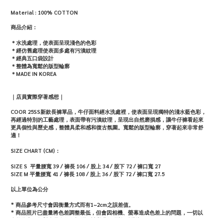
Material : 100% COTTON
商品介紹：
＊水洗處理，使表面呈現
淺色的色彩
＊經仿舊處理使表面多處有污漬紋理
＊經典五口袋設計
＊整體為寬鬆的版型輪廓
＊MADE IN KOREA
｜店員實際穿著感想｜
COOR 25SS新款長褲單品，牛仔面料經水洗處裡，使表面呈現獨特的淺水藍色彩，
再經過特別的工藝處理，表面帶有污漬紋理，呈現出自然磨損感，讓牛仔褲看起來
更具個性與歷史感，整體具柔和感和復古氛圍。寬鬆的版型輪廓，穿著起來非常舒
適！
SIZE CHART (CM)：
SIZE S
平量腰寬 39 / 褲長 106 / 股上 34 / 股下 72 / 褲口寬 27
SIZE M
平量腰寬 41 / 褲長 108 / 股上 36 / 股下 72 / 褲口寬 27.5
以上單位為公分
* 商品參考尺寸會因衡量方式而有1~2cm之誤差值。
*
商品照片已盡量將色差調整最低，但會因相機、螢幕造成色差上的問題，一切以