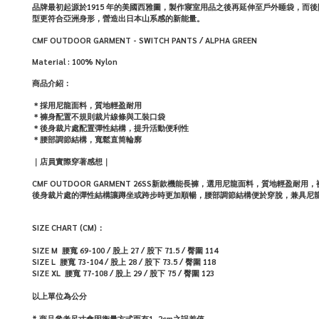
品牌最初起源於
1915
年的美國西雅圖，製作寢室用品之後再延伸至戶外睡袋，而後
型更符合亞洲身形，營造出日本山系感的新能量。
CMF OUTDOOR GARMENT - SWITCH PANTS / ALPHA GREEN
Material :
100% Nylon
商品介紹：
＊採用尼龍面料，質地輕盈耐用
＊褲身配置不規則裁片線條與工裝口袋
＊後身裁片處配置彈性結構，提升活動便利性
＊腰部調節結構，寬鬆直筒輪廓
｜店員實際穿著感想｜
CMF OUTDOOR GARMENT 26SS新款機能長褲，選用尼龍面料，質地輕盈
後身裁片處的彈性結構讓蹲坐或跨步時更加順暢，腰部調節結構便於穿脫，兼具尼
SIZE CHART (CM)：
SIZE M
腰寬 69-100
/
股上
27
/
股下
71.5
/
臀圍 114
SIZE L
腰寬 73-104
/
股上
28
/
股下 73.5
/
臀圍 118
SIZE XL
腰寬 77-108
/
股上
29
/
股下 75
/
臀圍 123
以上單位為公分
* 商品參考尺寸會因衡量方式而有1~2cm之誤差值。