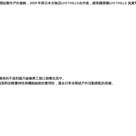
開始製作戶外服飾，
2009
年與日本古物店
LOSTHILLS
合作後，經美國授權
LOSTHILLS
負責
耐用，褲身的不規則裁片線條將工裝口袋整合其中。
龍面料的輕量特性與機能細節的實用性，適合日常休閒或戶外活動搭配的長褲。