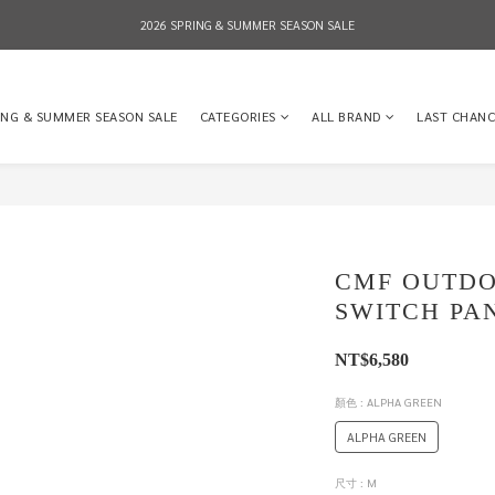
2026 SPRING & SUMMER SEASON SALE
2026 SPRING & SUMMER SEASON SALE
全店消費滿NT$8,000 享有7-11店到店免運費，NT$10,000店到店與宅配到府免運費 (台灣地區
ING & SUMMER SEASON SALE
CATEGORIES
ALL BRAND
LAST CHANC
2026 SPRING & SUMMER SEASON SALE
CMF OUTDO
SWITCH PAN
NT$6,580
顏色
: ALPHA GREEN
ALPHA GREEN
尺寸
: M