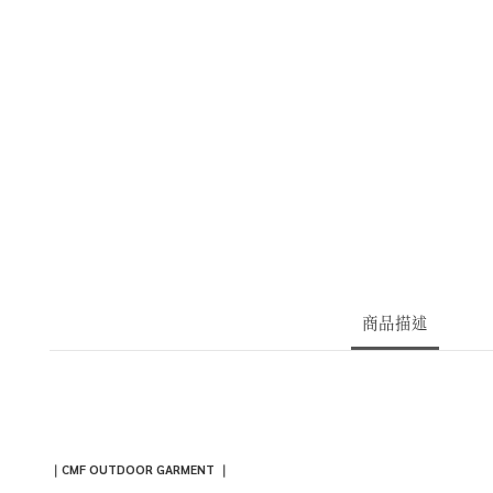
商品描述
｜CMF OUTDOOR GARMENT
｜