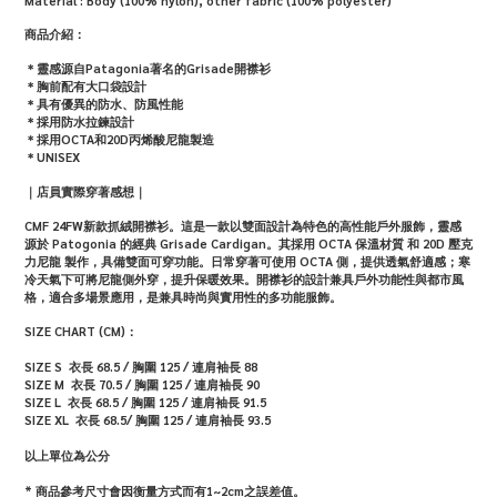
Material :
Body (100% nylon), other fabric (100% polyester)
商品介紹：
＊
靈感源自Patagonia著名的Grisade開襟衫
＊胸前配有大口袋設計
＊具有優異的防水、防風性能
＊採用防水拉鍊設計
＊採用OCTA和20D丙烯酸尼龍製造
＊UNISEX
｜店員實際穿著感想｜
CMF 24FW新款抓絨開襟衫。這是一款以雙面設計為特色的高性能戶外服飾，靈感
源於 Patogonia 的經典 Grisade Cardigan。其採用 OCTA 保溫材質 和 20D 壓克
力尼龍 製作，具備雙面可穿功能。日常穿著可使用 OCTA 側，提供透氣舒適感；寒
冷天氣下可將尼龍側外穿，提升保暖效果。開襟衫的設計兼具戶外功能性與都市風
格，適合多場景應用，是兼具時尚與實用性的多功能服飾。
SIZE CHART (CM)：
SIZE S
衣長 68.5 / 胸圍 125 / 連肩袖長 88
SIZE M
衣長 70.5 / 胸圍 125 / 連肩袖長 90
SIZE
L
衣長 68.5 / 胸圍 125 / 連肩袖長 91.5
SIZE X
L
衣長 68.5/ 胸圍 125 / 連肩袖長 93.5
以上單位為公分
* 商品參考尺寸會因衡量方式而有1~2cm之誤差值。