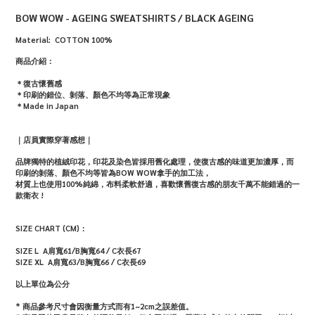
BOW WOW - AGEING SWEATSHIRTS / BLACK AGEING
Material: COTTON 100%
商品介紹：
＊
復古懷舊感
＊印刷的錯位、剝落、顏色不均等為正常現象
＊
Made in Japan
｜店員實際穿著感想｜
品牌獨特的
植絨印花，印花及
染色皆
採用舊化處理
，使復古感的味道更加濃厚，而
印刷的剝落、顏色不均等皆為BOW WOW拿手的加工法，
材質上也使用100%純綿，布料柔軟舒適，喜歡懷舊復古感的朋友千萬不能錯過的一
款衛衣 !
SIZE CHART (CM)：
SIZE L A肩寬61/B胸寬64 / C衣長67
SIZE XL
A肩寬63/
B胸寬66 / C衣長69
以上單位為公分
* 商品參考尺寸會因衡量方式而有1~2cm之誤差值。