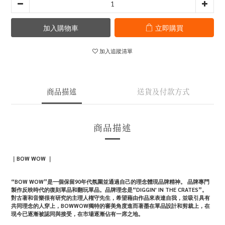
加入購物車
立即購買
加入追蹤清單
商品描述
送貨及付款方式
商品描述
｜
BOW WOW
｜
“BOW WOW”是一個保留90年代氛圍並通過自己的理念體現品牌精神。 品牌專門
製作反映時代的復刻單品和翻玩單品。品牌理念是“DIGGIN' IN THE CRATES”。
對古著和音樂很有研究的主理人
権守
先生，希望藉由作品來表達自我，並吸引具有
共同理念的人穿上，BOWWOW獨特的審美角度進而著
墨在單品設計和剪裁上，
在
現今已逐漸被認同與接受，在市場逐漸佔有一席之地。