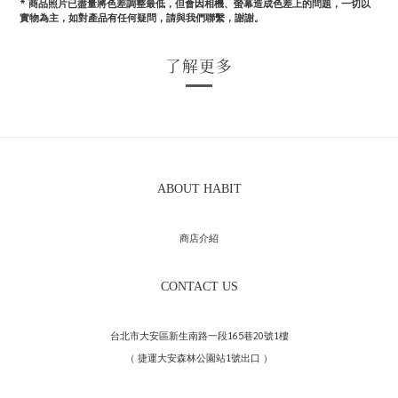
*
商品照片已盡量將色差調整最低，但會因相機、螢幕造成色差上的問題，一切以
實物為主，如對產品有任何疑問，請與我們聯繫，謝謝。
了解更多
ABOUT HABIT
商店介紹
CONTACT US
台北市大安區新生南路一段165巷20號1樓
（ 捷運大安森林公園站1號出口 ）