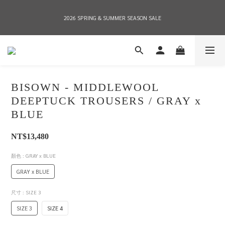
2026 SPRING & SUMMER SEASON SALE
2026 SPRING & SUMMER SEASON SALE
全店消費滿NT$8,000 享有7-11店到店免運費，NT$10,000店到店與宅配到府免運費 
(台灣地區)
BISOWN - MIDDLEWOOL
2026 SPRING & SUMMER SEASON SALE
DEEPTUCK TROUSERS / GRAY x
BLUE
NT$13,480
顏色
: GRAY x BLUE
GRAY x BLUE
尺寸
: SIZE 3
SIZE 3
SIZE 4