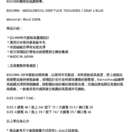
BISOWN獨有的低調美學。
BISOWN - MIDDLEWOOL DEEPTUCK TROUSERS / GRAY x BLUE
Material :
Wool 100%
商品介紹：
＊
以1980年代服裝為靈感設計
＊選用日本尾州產高級羊毛
＊布面細緻且帶有自然光澤
＊前方深摺設計營造自然垂墜與立體份量感
＊MADE IN JAPAN
｜店員實際穿著感想｜
BISOWN 25FW新款休閒長褲，以尾州羊毛製成，布料柔軟卻具挺度，穿上後能自
然垂墜並維持俐落線條，深摺設計在行走時展現優雅的垂墜感，Barrathea組織帶
來細膩光澤與滑順觸感，搭配襯衫或針織衫都相當合適，充滿品牌低調且高雅的風
格樣貌，一款兼具現代感與復古氛圍的高質感羊毛褲款。
SIZE CHART (CM)：
SIZE 3 腰寬
40 / 股上 36/ 股下 73 / 大腿寬 33.5 / 褲口寬 25
SIZE 4
腰寬
41 / 股上 39 / 股下 74 / 大腿寬 35 / 褲口寬 26
以上單位為公分
* 商品參考尺寸會因衡量方式而有1~2cm之誤差值。