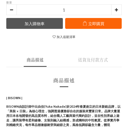
數量
加入購物車
立即購買
加入追蹤清單
商品描述
送貨及付款方式
商品描述
| BISOWN |
BISOWN由設計師中出由佳(Yuka Nakade)於2024年春夏創立的日本新銳品牌，以
「美裝 × 日裝」為核心理念，強調透過優雅卻自在的服裝來豐富日常。品牌大量運
用日本各地開發的高品質布料，結合職人工藝與當代簡約設計，並在性別界線上遊
走，讓男裝帶有柔和線條、女裝則融入結構感，形成獨特的中性氣質。從厚實丹寧
到精緻夾克，每件單品都兼顧耐穿與細節之美，風格低調卻蘊含力量，體現