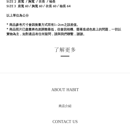
SIZE 2
肩寬 / 胸寬 /
衣長 / 袖長
SIZE 3
肩寬 60 / 胸寬 60 /
衣長 60 / 袖長 64
以上單位為公分
* 商品參考尺寸會因衡量方式而有1~2cm之誤差值。
* 商品照片已盡量將色差調整最低，但會因相機、螢幕造成色差上的問題，一切以
實物為主，如對產品有任何疑問，請與我們聯繫，謝謝。
了解更多
ABOUT HABIT
商店介紹
CONTACT US