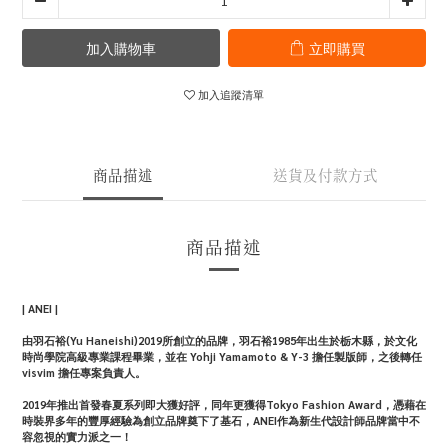
加入購物車
立即購買
加入追蹤清單
商品描述
送貨及付款方式
商品描述
| ANEI |
由羽石裕(Yu Haneishi)2019所創立的品牌，羽石裕1985年出生於栃木縣，於文化
時尚學院高級專業課程畢業，並在 Yohji Yamamoto & Y-3 擔任製版師，之後轉任
visvim 擔任專案負責人。
2019年推出首發春夏系列即大獲好評，同年更獲得Tokyo Fashion Award，憑藉在
時裝界多年的豐厚經驗為創立品牌奠下了基石，ANEI作為新生代設計師品牌當中不
容忽視的實力派之一！