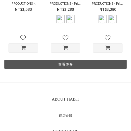
PRODUCTIONS -
PRODUCTIONS - Print
PRODUCTIONS - Print
Ribbed Tank Top (2
S/S Tee - DANCE /
S/S Tee - JESUS /
NT$3,580
NT$3,280
NT$3,280
Pack) / WHITE & ASH
2COLORS
2COLORS
GRAY
查看更多
ABOUT HABIT
商店介紹