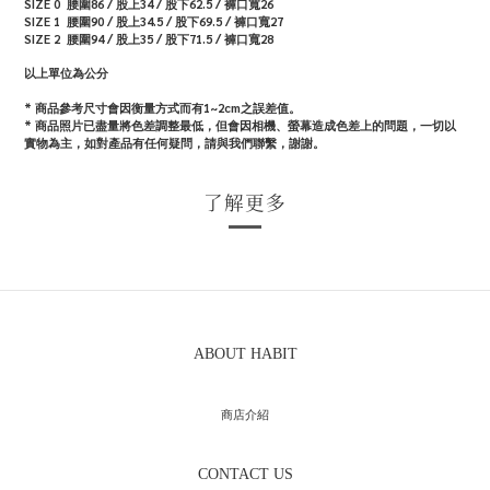
SIZE 0
腰圍86
/
股上34
/
股下62.5
/
褲口寬26
SIZE 1
腰圍90
/
股上34.5
/
股下69.5
/
褲口寬27
SIZE 2
腰圍94
/
股上35
/
股下71.5
/
褲口寬28
以上單位為公分
* 商品參考尺寸會因衡量方式而有1~2cm之誤差值。
* 商品照片已盡量將色差調整最低，但會因相機、螢幕造成色差上的問題，一切以
實物為主，如對產品有任何疑問，請與我們聯繫，謝謝。
了解更多
ABOUT HABIT
商店介紹
CONTACT US