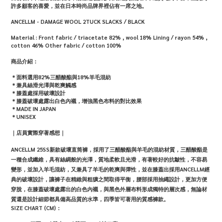
許多顧客的喜愛，並在日本時尚品牌界裡佔有一席之地。
ANCELLM - DAMAGE WOOL 2TUCK SLACKS / BLACK
Material : Front fabric / triacetate 82% , wool 18% Lining / rayon 54% ,
cotton 46% Other fabric / cotton 100%
商品介紹：
＊
面料選用82%三醋酸酯與18%羊毛混紡
＊
兼具絲滑光澤與乾爽觸感
＊膝蓋處採用破壞設計
＊膝蓋破壞處露出白色內襯，增強黑色布料的對比效果
＊MADE IN JAPAN
＊UNISEX
｜店員實際穿著感想｜
ANCELLM 25SS新款破壞直筒褲，採用了三醋酸酯與羊毛的混紡材質，三醋酸酯是
一種合成纖維，具有絲綢般的光澤，質地柔軟且光滑，有著較好的抗皺性，不容易
變形，並加入羊毛混紡，又兼具了羊毛的乾爽與彈性，並在膝蓋出採用ANCELLM經
典的破壞設計，讓褲子在精緻與粗獷之間取得平衡，腰部採用抽繩設計，更加方便
穿脫，在膝蓋破壞處露出的白色內襯，與黑色外層布料形成獨特的層次感，無論材
質還是設計細節都具備高品質的水準，四季皆可著用的質感褲款。
SIZE CHART (CM)：