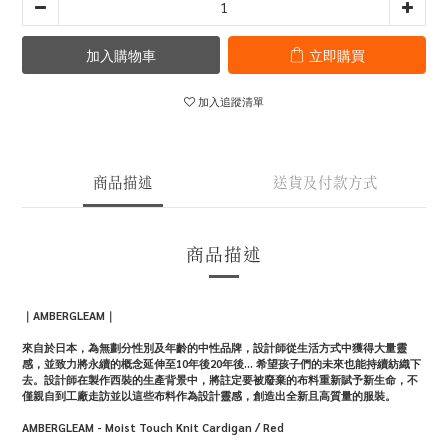
加入購物車
立即購買
加入追蹤清單
商品描述
送貨及付款方式
商品描述
｜AMBERGLEAM｜
來自於日本，為無劃分性別及年齡的中性品牌，設計師從生活方式中獲得大量靈
感，並致力將永續的概念延伸至
10
年後
20
年後
...
希望孩子們的未來也能持續紡織下
去。設計師在製作西裝的生產背景中，將註定要被廢棄的布料重新賦予新生命，不
僅親自到工廠走訪並以這些布料作為設計靈感，創造出全新且高質量的服裝。
AMBERGLEAM - Moist Touch Knit Cardigan / Red