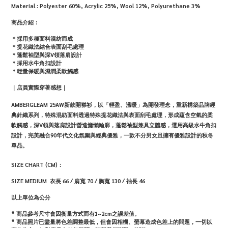
Material :
Polyester 60%, Acrylic 25%, Wool 12%, Polyurethane 3%
商品介紹：
＊採用多種面料混紡而成
＊提花織法結合表面刮毛處理
＊蓬鬆袖型與深V領落肩設計
＊採用水牛角扣設計
＊輕量保暖與濕潤柔軟觸感
｜店員實際穿著感想｜
AMBERGLEAM 25AW新款開襟衫，以「輕盈、溫暖」為開發理念，重新構築品牌經
典針織系列，特殊混紡面料透過特殊提花織法與表面刮毛處理，形成蘊含空氣的柔
軟觸感，深V領與落肩設計營造慵懶輪廓，蓬鬆袖型兼具立體感，選用高級水牛角扣
設計，完美融合90年代文化氛圍與經典優雅，一款不分男女且擁有優雅設計的秋冬
單品。
SIZE CHART (CM)：
SIZE MEDIUM 衣長 66 / 肩寬 70 / 胸寬 130 / 袖長 46
以上單位為公分
* 商品參考尺寸會因衡量方式而有1~2cm之誤差值。
* 商品照片已盡量將色差調整最低，但會因相機、螢幕造成色差上的問題，一切以