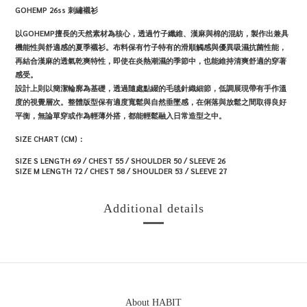
GOHEMP 26ss 刺繡襯衫
以GOHEMP擅長的天然素材為核心，透過竹子纖維、漢麻與棉的混紡，製作出兼具
機能性與舒適感的夏季襯衫。布料保有竹子特有的滑順觸感與優異吸濕抗菌性能，
再結合漢麻的透氣乾爽特性，即使在炎熱潮濕的季節中，也能維持清爽舒適的穿著
感受。
設計上則以簡潔輪廓為基礎，透過隨處點綴的毛毯針織細節，低調展現帶有手作溫
度的視覺層次。整體版型保有適度寬鬆與自然垂墜感，在俐落與放鬆之間取得良好
平衡，無論單穿或作為輕薄外搭，都能輕鬆融入日常造型之中。
SIZE CHART (CM)：
SIZE S LENGTH 69 / CHEST 55 / SHOULDER 50 / SLEEVE 26
SIZE M LENGTH 72 / CHEST 58 / SHOULDER 53 / SLEEVE 27
Additional details
About HABIT