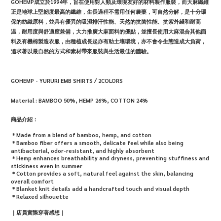
GOHEMP
成立於
1994
年，旨在使用對人類及環境友好的材料製作服裝，而大麻纖維
正是地球上堅韌度最高的纖維，生長過程不需用任何農藥，可自然分解，是十分環
保的紡織原料，並具有優異的吸濕排汗性能、天然的抗菌性能、抗紫外綫和耐高
温，耐用度與舒適度兼備，大力推廣大麻面料的優點，並擅長使用大麻混合其他面
料及有機棉製造衣服，由種植成長起亦有助土壤環境，亦不會令生態造成大負荷，
追求著以最自然的方式和素材帶來服裝與生活最佳的體驗。
GOHEMP - YURURI EMB SHIRTS / 2COLORS
Material :
BAMBOO 50%, HEMP 26%, COTTON 24%
商品介紹：
＊Made from a blend of bamboo, hemp, and cotton
＊Bamboo fiber offers a smooth, delicate feel while also being
antibacterial, odor-resistant, and highly absorbent
＊Hemp enhances breathability and dryness, preventing stuffiness and
stickiness even in summer
＊Cotton provides a soft, natural feel against the skin, balancing
overall comfort
＊Blanket knit details add a handcrafted touch and visual depth
＊
Relaxed silhouette
｜店員實際穿著感想｜