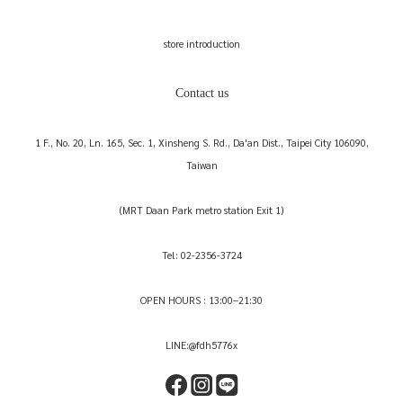
store introduction
Contact us
1 F., No. 20, Ln. 165, Sec. 1, Xinsheng S. Rd., Da'an Dist., Taipei City 106090,
Taiwan
(MRT Daan Park metro station Exit 1)
Tel: 02-2356-3724
OPEN HOURS : 13:00–21:30
LINE:@fdh5776x