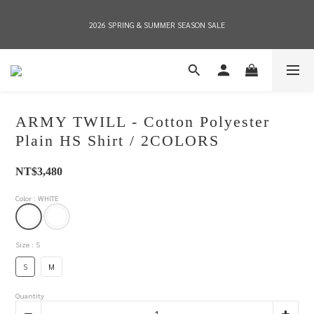
2026 SPRING & SUMMER SEASON SALE
2026 SPRING & SUMMER SEASON SALE
全店消費滿NT$8,000 享有7-11店到店免運費，NT$10,000店到店與宅配到府免運費 
(台灣地區)
ARMY TWILL - Cotton Polyester
2026 SPRING & SUMMER SEASON SALE
Plain HS Shirt / 2COLORS
NT$3,480
Color
: WHITE
Size
: S
S
M
Quantity