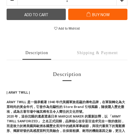
ADD TO CART
BUY NOW
Add to Wishlist
Description
Shipping & Payment
Description
| ARMY TWILL |
ARMY TWILL 是一個承載著 1940 年代美國軍旅底蘊的傳奇品牌，在軍裝轉化為大
眾時尚的黃金年代，它曾作為先驅性的 Store Brand 引領風騷，隨後隱入歷史塵
埃，成為古著市場中極其稀有且令人嚮往的文化符號。
2020 年，這份沈睡的遺產透過日本 MARQUE MAKER 的重新詮釋，以 「ARMY
TWILL SANFORIZED」 之名正式回歸，品牌核心並非盲目追求完全一致的復刻，
而是致力於將美國與歐洲各國歷史長河中的經典軍事細節，與現代審美下的寬鬆廓
形、獨家研發的高感度面料完美融合，在保留粗獷、耐用的機能基因之餘，更注入