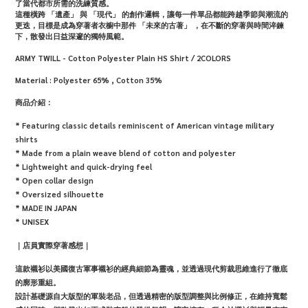
了當代都市所需的洗練質感。
這種橫跨 「遺產」 與 「現代」 的創作邏輯，讓每一件單品都能跨越季節與潮流的
更迭，目標是成為穿著者衣櫥中那件 「未來的古著」 ，在不斷的穿著與時間淬鍊
下，散發出日益深邃的獨特風範。
ARMY TWILL - Cotton Polyester Plain HS Shirt / 2COLORS
Material :
Polyester 65% ,
Cotton 35%
商品介紹：
* Featuring classic details reminiscent of American vintage military
shirts
* Made from a plain weave blend of cotton and polyester
* Lightweight and quick-drying feel
* Open collar design
* Oversized silhouette
* MADE IN JAPAN
* UNISEX
｜店員實際穿著感想｜
這款襯衫以美國復古軍事襯衫的經典細節為靈魂，並透過現代剪裁思維進行了徹底
的廓形重組。
設計基礎源自大版型的軍裝老品，但透過精密的版型調整與比例修正，在維持寬鬆