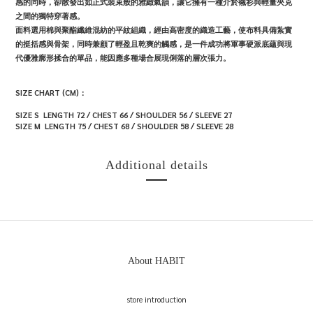
感的同時，卻散發出如正式裝束般的雅緻氣韻，讓它擁有一種介於襯衫與輕量夾克
之間的獨特穿著感。
面料選用棉與聚酯纖維混紡的平紋組織，經由高密度的織造工藝，使布料具備紮實
的挺括感與骨架，同時兼顧了輕盈且乾爽的觸感，是一件成功將軍事硬派底蘊與現
代優雅廓形揉合的單品，能因應多種場合展現俐落的層次張力。
SIZE CHART (CM)：
SIZE S LENGTH
72 / CHEST 66 / SHOULDER 56 /
SLEEVE
27
SIZE M LENGTH
75 / CHEST 68 / SHOULDER 58 /
SLEEVE
28
Additional details
About HABIT
store introduction