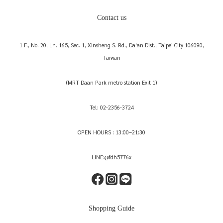
Contact us
1 F., No. 20, Ln. 165, Sec. 1, Xinsheng S. Rd., Da'an Dist., Taipei City 106090,
Taiwan
(MRT Daan Park metro station Exit 1)
Tel: 02-2356-3724
OPEN HOURS : 13:00–21:30
LINE:@fdh5776x
Shopping Guide